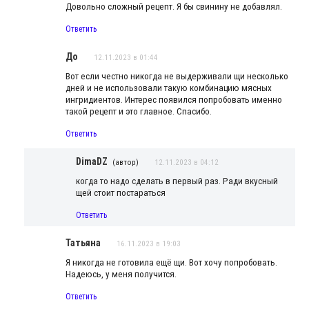
Довольно сложный рецепт. Я бы свинину не добавлял.
Ответить
До
12.11.2023 в 01:44
Вот если честно никогда не выдерживали щи несколько
дней и не использовали такую комбинацию мясных
ингридиентов. Интерес появился попробовать именно
такой рецепт и это главное. Спасибо.
Ответить
DimaDZ
(автор)
12.11.2023 в 04:12
когда то надо сделать в первый раз. Ради вкусный
щей стоит постараться
Ответить
Татьяна
16.11.2023 в 19:03
Я никогда не готовила ещё щи. Вот хочу попробовать.
Надеюсь, у меня получится.
Ответить