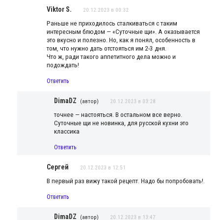
Viktor S.
20.12.2023 в 00:32
Раньше не приходилось сталкиваться с таким
интересным блюдом — «Суточные щи». А оказывается
это вкусно и полезно. Но, как я понял, особенность в
том, что нужно дать отстояться им 2-3 дня.
Что ж, ради такого аппетитного дела можно и
подождать!
Ответить
DimaDZ
(автор)
20.12.2023 в 03:28
точнее — настояться. В остальном все верно.
Суточные щи не новинка, для русской кухни это
классика
Ответить
Сергей
20.12.2023 в 12:51
В первый раз вижу такой рецепт. Надо бы попробовать!.
Ответить
DimaDZ
(автор)
20.12.2023 в 13:47