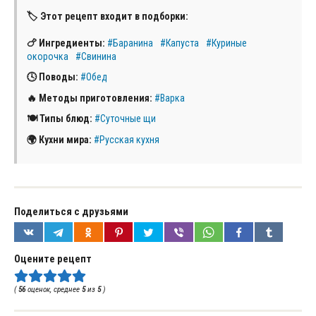
🏷 Этот рецепт входит в подборки:
🍗 Ингредиенты:
#Баранина
#Капуста
#Куриные
окорочка
#Свинина
🕓 Поводы:
#Обед
🔥 Методы приготовления:
#Варка
🍽 Типы блюд:
#Суточные щи
🌍 Кухни мира:
#Русская кухня
Поделиться с друзьями
Оцените рецепт
(
56
оценок, среднее
5
из
5
)