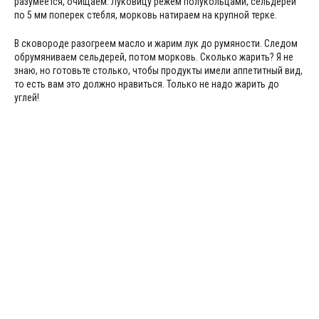
разумеется, очищаем. Луковицу режем полукольцами, сельдерей
по 5 мм поперек стебля, морковь натираем на крупной терке.
В сковороде разогреем масло и жарим лук до румяности. Следом
обрумяниваем сельдерей, потом морковь. Сколько жарить? Я не
знаю, но готовьте столько, чтобы продукты имели аппетитный вид,
то есть вам это должно нравиться. Только не надо жарить до
углей!