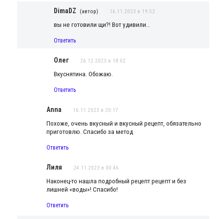
DimaDZ
(автор)
16.11.2023 в 19:52
вы не готовили щи?! Вот удивили…
Ответить
Олег
26.12.2023 в 18:02
Вкуснятина. Обожаю.
Ответить
Anna
16.11.2023 в 20:17
Похоже, очень вкусный и вкусный рецепт, обязательно
приготовлю. Спасибо за метод
Ответить
Лиля
24.11.2023 в 00:46
Наконец-то нашла подробный рецепт рецепт и без
лишней «воды»! Спасибо!
Ответить