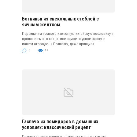
Ботвинья из свекольных стеблей с
яичным желтком
Переиначим немного известную китайскую пословицу и
произнесем это как: «…все самое вкусное растет в
вашем огороде...» Полагаю, даже принципа
0
17
Гаспачо из помидоров в домашних
условиях: классический рецепт
Гаспачо из помидоров в домашних условиях — это