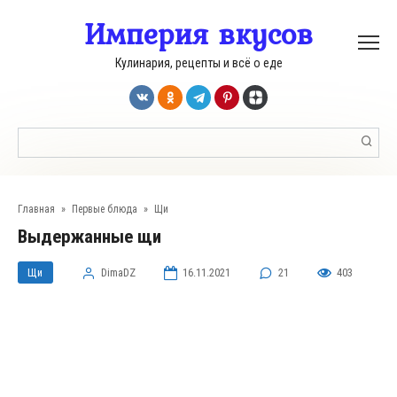
Перейти
Империя вкусов
к
контенту
Кулинария, рецепты и всё о еде
Поиск:
Главная
»
Первые блюда
»
Щи
Выдержанные щи
Щи
DimaDZ
16.11.2021
21
403