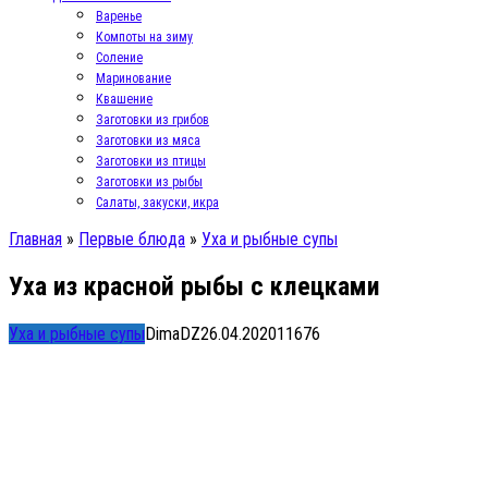
Варенье
Компоты на зиму
Соление
Маринование
Квашение
Заготовки из грибов
Заготовки из мяса
Заготовки из птицы
Заготовки из рыбы
Салаты, закуски, икра
Главная
»
Первые блюда
»
Уха и рыбные супы
Уха из красной рыбы с клецками
Уха и рыбные супы
DimaDZ
26.04.2020
11
676