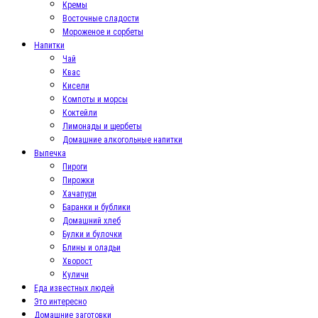
Кремы
Восточные сладости
Мороженое и сорбеты
Напитки
Чай
Квас
Кисели
Компоты и морсы
Коктейли
Лимонады и щербеты
Домашние алкогольные напитки
Выпечка
Пироги
Пирожки
Хачапури
Баранки и бублики
Домашний хлеб
Булки и булочки
Блины и оладьи
Хворост
Куличи
Еда известных людей
Это интересно
Домашние заготовки