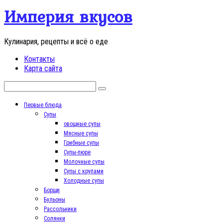
Перейти
Империя вкусов
к
контенту
Кулинария, рецепты и всё о еде
Контакты
Карта сайта
Поиск:
Первые блюда
Супы
овощные супы
Мясные супы
Грибные супы
Супы-пюре
Молочные супы
Супы с крупами
Холодные супы
Борщи
Бульоны
Рассольники
Солянки