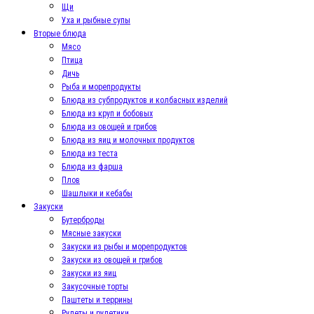
Щи
Уха и рыбные супы
Вторые блюда
Мясо
Птица
Дичь
Рыба и морепродукты
Блюда из субпродуктов и колбасных изделий
Блюда из круп и бобовых
Блюда из овощей и грибов
Блюда из яиц и молочных продуктов
Блюда из теста
Блюда из фарша
Плов
Шашлыки и кебабы
Закуски
Бутерброды
Мясные закуски
Закуски из рыбы и морепродуктов
Закуски из овощей и грибов
Закуски из яиц
Закусочные торты
Паштеты и террины
Рулеты и рулетики