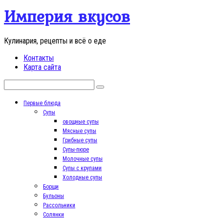
Перейти
Империя вкусов
к
контенту
Кулинария, рецепты и всё о еде
Контакты
Карта сайта
Поиск:
Первые блюда
Супы
овощные супы
Мясные супы
Грибные супы
Супы-пюре
Молочные супы
Супы с крупами
Холодные супы
Борщи
Бульоны
Рассольники
Солянки