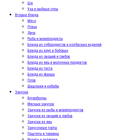
Щи
Уха и рыбные супы
Вторые блюда
Мясо
Птица
Дичь
Рыба и морепродукты
Блюда из субпродуктов и колбасных изделий
Блюда из круп и бобовых
Блюда из овощей и грибов
Блюда из яиц и молочных продуктов
Блюда из теста
Блюда из фарша
Плов
Шашлыки и кебабы
Закуски
Бутерброды
Мясные закуски
Закуски из рыбы и морепродуктов
Закуски из овощей и грибов
Закуски из яиц
Закусочные торты
Паштеты и террины
Рулеты и рулетики