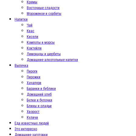
Кремы
Восточные сладости
Мороженое и сорбеты
Напитки
Чай
Квас
Кисели
Компоты и морсы
Коктейли
Лимонады и щербеты
Домашние алкогольные напитки
Выпечка
Пироги
Пирожки
Хачапури
Баранки и бублики
Домашний хлеб
Булки и булочки
Блины и оладьи
Хворост
Куличи
Еда известных людей
Это интересно
Домашние заготовки