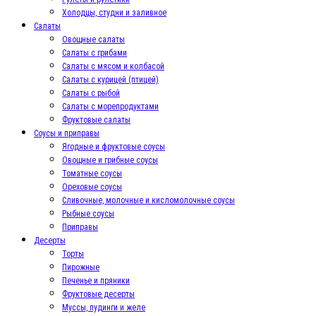
Холодцы, студни и заливное
Салаты
Овощные салаты
Салаты с грибами
Салаты с мясом и колбасой
Салаты с курицей (птицей)
Салаты с рыбой
Салаты с морепродуктами
Фруктовые салаты
Соусы и приправы
Ягодные и фруктовые соусы
Овощные и грибные соусы
Томатные соусы
Ореховые соусы
Сливочные, молочные и кисломолочные соусы
Рыбные соусы
Приправы
Десерты
Торты
Пирожные
Печенье и пряники
Фруктовые десерты
Муссы, пудинги и желе