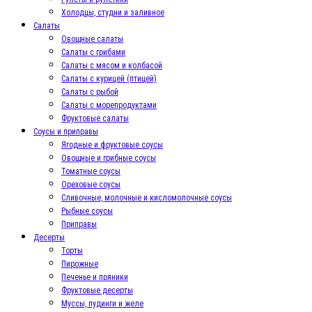
Холодцы, студни и заливное
Салаты
Овощные салаты
Салаты с грибами
Салаты с мясом и колбасой
Салаты с курицей (птицей)
Салаты с рыбой
Салаты с морепродуктами
Фруктовые салаты
Соусы и приправы
Ягодные и фруктовые соусы
Овощные и грибные соусы
Томатные соусы
Ореховые соусы
Сливочные, молочные и кисломолочные соусы
Рыбные соусы
Приправы
Десерты
Торты
Пирожные
Печенье и пряники
Фруктовые десерты
Муссы, пудинги и желе