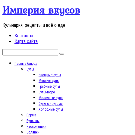
Перейти
Империя вкусов
к
контенту
Кулинария, рецепты и всё о еде
Контакты
Карта сайта
Поиск:
Первые блюда
Супы
овощные супы
Мясные супы
Грибные супы
Супы-пюре
Молочные супы
Супы с крупами
Холодные супы
Борщи
Бульоны
Рассольники
Солянки