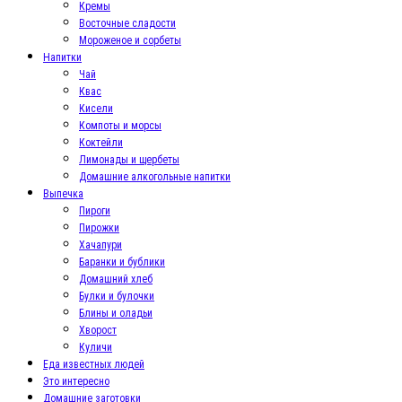
Кремы
Восточные сладости
Мороженое и сорбеты
Напитки
Чай
Квас
Кисели
Компоты и морсы
Коктейли
Лимонады и щербеты
Домашние алкогольные напитки
Выпечка
Пироги
Пирожки
Хачапури
Баранки и бублики
Домашний хлеб
Булки и булочки
Блины и оладьи
Хворост
Куличи
Еда известных людей
Это интересно
Домашние заготовки