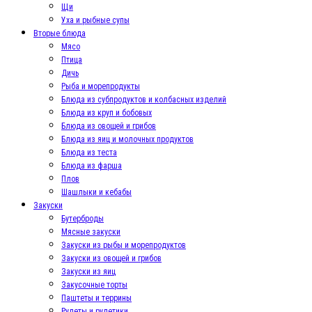
Щи
Уха и рыбные супы
Вторые блюда
Мясо
Птица
Дичь
Рыба и морепродукты
Блюда из субпродуктов и колбасных изделий
Блюда из круп и бобовых
Блюда из овощей и грибов
Блюда из яиц и молочных продуктов
Блюда из теста
Блюда из фарша
Плов
Шашлыки и кебабы
Закуски
Бутерброды
Мясные закуски
Закуски из рыбы и морепродуктов
Закуски из овощей и грибов
Закуски из яиц
Закусочные торты
Паштеты и террины
Рулеты и рулетики