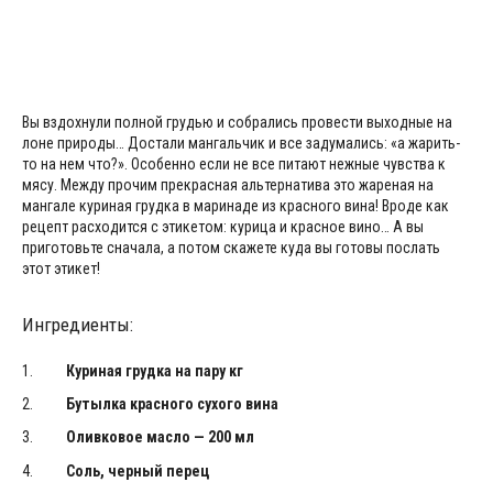
Вы вздохнули полной грудью и собрались провести выходные на
лоне природы… Достали мангальчик и все задумались: «а жарить-
то на нем что?». Особенно если не все питают нежные чувства к
мясу. Между прочим прекрасная альтернатива это жареная на
мангале куриная грудка в маринаде из красного вина! Вроде как
рецепт расходится с этикетом: курица и красное вино… А вы
приготовьте сначала, а потом скажете куда вы готовы послать
этот этикет!
Ингредиенты:
Куриная грудка на пару кг
Бутылка красного сухого вина
Оливковое масло
— 200 мл
Соль, черный перец