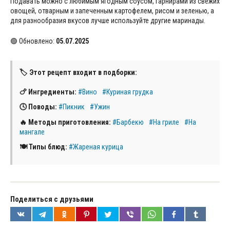
Подавать можно с любимым ягодным соусом, гарнирами из свежих
овощей, отварным и запеченным картофелем, рисом и зеленью, а
для разнообразия вкусов лучше используйте другие маринады.
🟢 Обновлено:
05.07.2025
🏷 Этот рецепт входит в подборки:
🍗 Ингредиенты:
#Вино
#Куриная грудка
🕓 Поводы:
#Пикник
#Ужин
🔥 Методы приготовления:
#Барбекю
#На гриле
#На
мангале
🍽 Типы блюд:
#Жареная курица
Поделиться с друзьями