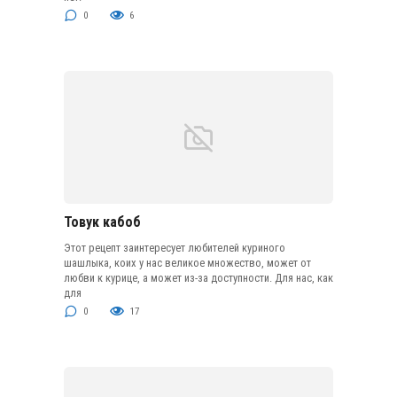
0
6
Товук кабоб
Этот рецепт заинтересует любителей куриного
шашлыка, коих у нас великое множество, может от
любви к курице, а может из-за доступности. Для нас, как
для
0
17