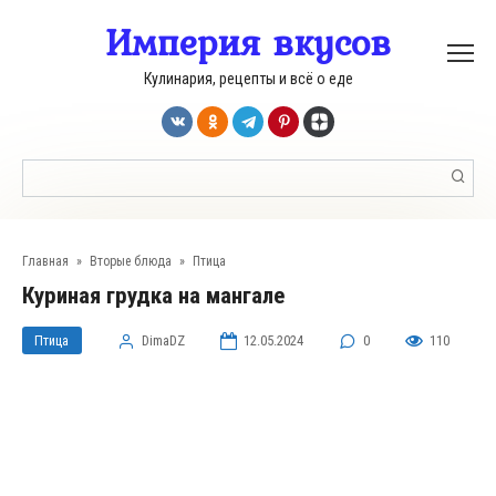
Перейти
Империя вкусов
к
контенту
Кулинария, рецепты и всё о еде
Поиск:
Главная
»
Вторые блюда
»
Птица
Куриная грудка на мангале
Птица
DimaDZ
12.05.2024
0
110