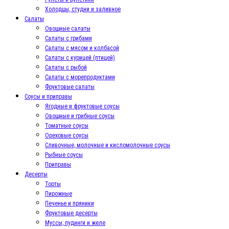
Холодцы, студни и заливное
Салаты
Овощные салаты
Салаты с грибами
Салаты с мясом и колбасой
Салаты с курицей (птицей)
Салаты с рыбой
Салаты с морепродуктами
Фруктовые салаты
Соусы и приправы
Ягодные и фруктовые соусы
Овощные и грибные соусы
Томатные соусы
Ореховые соусы
Сливочные, молочные и кисломолочные соусы
Рыбные соусы
Приправы
Десерты
Торты
Пирожные
Печенье и пряники
Фруктовые десерты
Муссы, пудинги и желе