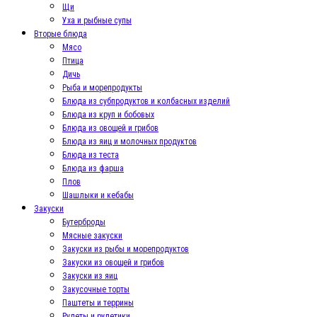
Щи
Уха и рыбные супы
Вторые блюда
Мясо
Птица
Дичь
Рыба и морепродукты
Блюда из субпродуктов и колбасных изделий
Блюда из круп и бобовых
Блюда из овощей и грибов
Блюда из яиц и молочных продуктов
Блюда из теста
Блюда из фарша
Плов
Шашлыки и кебабы
Закуски
Бутерброды
Мясные закуски
Закуски из рыбы и морепродуктов
Закуски из овощей и грибов
Закуски из яиц
Закусочные торты
Паштеты и террины
Рулеты и рулетики