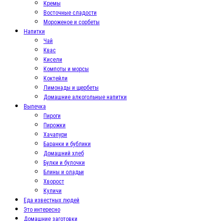
Кремы
Восточные сладости
Мороженое и сорбеты
Напитки
Чай
Квас
Кисели
Компоты и морсы
Коктейли
Лимонады и щербеты
Домашние алкогольные напитки
Выпечка
Пироги
Пирожки
Хачапури
Баранки и бублики
Домашний хлеб
Булки и булочки
Блины и оладьи
Хворост
Куличи
Еда известных людей
Это интересно
Домашние заготовки