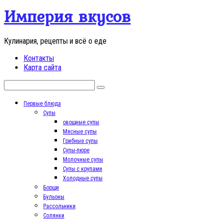
Перейти
Империя вкусов
к
контенту
Кулинария, рецепты и всё о еде
Контакты
Карта сайта
Поиск:
Первые блюда
Супы
овощные супы
Мясные супы
Грибные супы
Супы-пюре
Молочные супы
Супы с крупами
Холодные супы
Борщи
Бульоны
Рассольники
Солянки