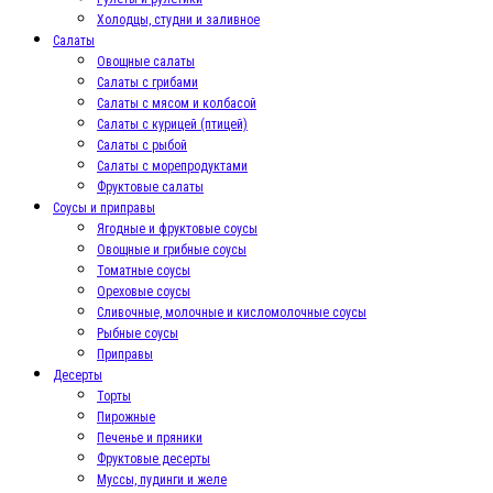
Холодцы, студни и заливное
Салаты
Овощные салаты
Салаты с грибами
Салаты с мясом и колбасой
Салаты с курицей (птицей)
Салаты с рыбой
Салаты с морепродуктами
Фруктовые салаты
Соусы и приправы
Ягодные и фруктовые соусы
Овощные и грибные соусы
Томатные соусы
Ореховые соусы
Сливочные, молочные и кисломолочные соусы
Рыбные соусы
Приправы
Десерты
Торты
Пирожные
Печенье и пряники
Фруктовые десерты
Муссы, пудинги и желе