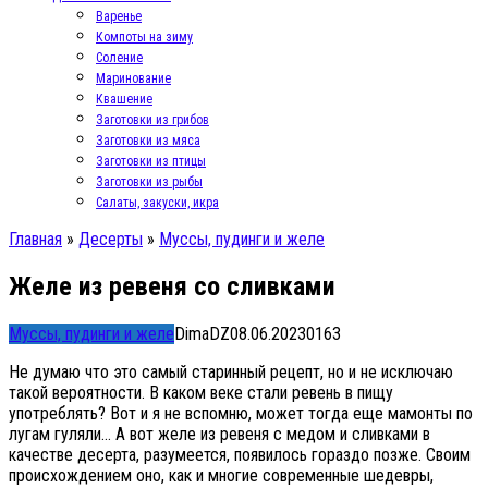
Варенье
Компоты на зиму
Соление
Маринование
Квашение
Заготовки из грибов
Заготовки из мяса
Заготовки из птицы
Заготовки из рыбы
Салаты, закуски, икра
Главная
»
Десерты
»
Муссы, пудинги и желе
Желе из ревеня со сливками
Муссы, пудинги и желе
DimaDZ
08.06.2023
0
163
Не думаю что это самый старинный рецепт, но и не исключаю
такой вероятности. В каком веке стали ревень в пищу
употреблять? Вот и я не вспомню, может тогда еще мамонты по
лугам гуляли… А вот желе из ревеня с медом и сливками в
качестве десерта, разумеется, появилось гораздо позже. Своим
происхождением оно, как и многие современные шедевры,