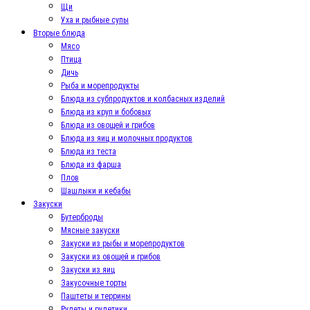
Щи
Уха и рыбные супы
Вторые блюда
Мясо
Птица
Дичь
Рыба и морепродукты
Блюда из субпродуктов и колбасных изделий
Блюда из круп и бобовых
Блюда из овощей и грибов
Блюда из яиц и молочных продуктов
Блюда из теста
Блюда из фарша
Плов
Шашлыки и кебабы
Закуски
Бутерброды
Мясные закуски
Закуски из рыбы и морепродуктов
Закуски из овощей и грибов
Закуски из яиц
Закусочные торты
Паштеты и террины
Рулеты и рулетики