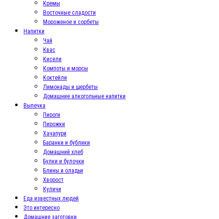
Кремы
Восточные сладости
Мороженое и сорбеты
Напитки
Чай
Квас
Кисели
Компоты и морсы
Коктейли
Лимонады и щербеты
Домашние алкогольные напитки
Выпечка
Пироги
Пирожки
Хачапури
Баранки и бублики
Домашний хлеб
Булки и булочки
Блины и оладьи
Хворост
Куличи
Еда известных людей
Это интересно
Домашние заготовки