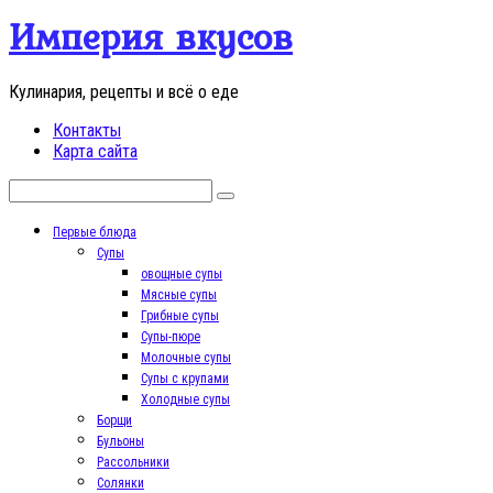
Перейти
Империя вкусов
к
контенту
Кулинария, рецепты и всё о еде
Контакты
Карта сайта
Поиск:
Первые блюда
Супы
овощные супы
Мясные супы
Грибные супы
Супы-пюре
Молочные супы
Супы с крупами
Холодные супы
Борщи
Бульоны
Рассольники
Солянки