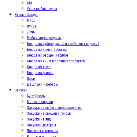
Щи
Уха и рыбные супы
Вторые блюда
Мясо
Птица
Дичь
Рыба и морепродукты
Блюда из субпродуктов и колбасных изделий
Блюда из круп и бобовых
Блюда из овощей и грибов
Блюда из яиц и молочных продуктов
Блюда из теста
Блюда из фарша
Плов
Шашлыки и кебабы
Закуски
Бутерброды
Мясные закуски
Закуски из рыбы и морепродуктов
Закуски из овощей и грибов
Закуски из яиц
Закусочные торты
Паштеты и террины
Рулеты и рулетики