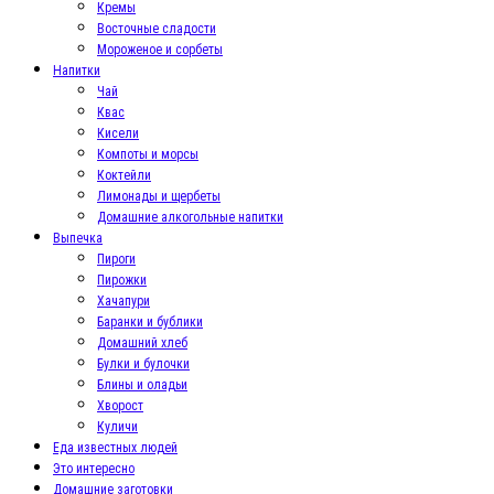
Кремы
Восточные сладости
Мороженое и сорбеты
Напитки
Чай
Квас
Кисели
Компоты и морсы
Коктейли
Лимонады и щербеты
Домашние алкогольные напитки
Выпечка
Пироги
Пирожки
Хачапури
Баранки и бублики
Домашний хлеб
Булки и булочки
Блины и оладьи
Хворост
Куличи
Еда известных людей
Это интересно
Домашние заготовки