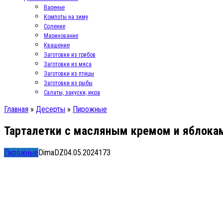
Варенье
Компоты на зиму
Соление
Маринование
Квашение
Заготовки из грибов
Заготовки из мяса
Заготовки из птицы
Заготовки из рыбы
Салаты, закуски, икра
Главная
»
Десерты
»
Пирожные
Тарталетки с масляным кремом и яблока
Пирожные
DimaDZ
04.05.2024
1
73