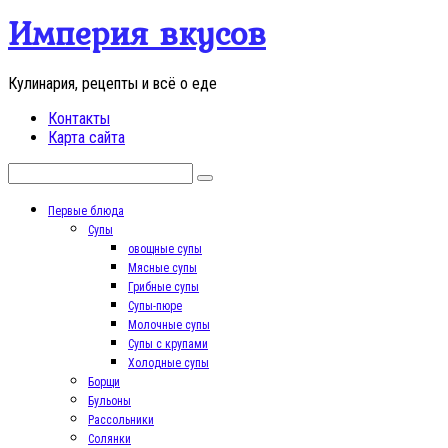
Перейти
Империя вкусов
к
контенту
Кулинария, рецепты и всё о еде
Контакты
Карта сайта
Поиск:
Первые блюда
Супы
овощные супы
Мясные супы
Грибные супы
Супы-пюре
Молочные супы
Супы с крупами
Холодные супы
Борщи
Бульоны
Рассольники
Солянки