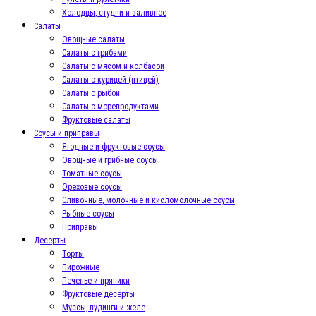
Холодцы, студни и заливное
Салаты
Овощные салаты
Салаты с грибами
Салаты с мясом и колбасой
Салаты с курицей (птицей)
Салаты с рыбой
Салаты с морепродуктами
Фруктовые салаты
Соусы и приправы
Ягодные и фруктовые соусы
Овощные и грибные соусы
Томатные соусы
Ореховые соусы
Сливочные, молочные и кисломолочные соусы
Рыбные соусы
Приправы
Десерты
Торты
Пирожные
Печенье и пряники
Фруктовые десерты
Муссы, пудинги и желе