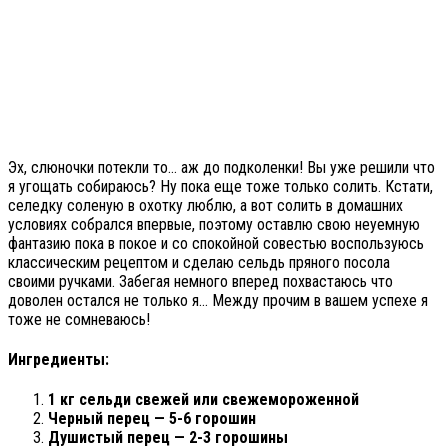
Эх, слюночки потекли то… аж до подколенки! Вы уже решили что
я угощать собираюсь? Ну пока еще тоже только солить. Кстати,
селедку соленую в охотку люблю, а вот солить в домашних
условиях собрался впервые, поэтому оставлю свою неуемную
фантазию пока в покое и со спокойной совестью воспользуюсь
классическим рецептом и сделаю сельдь пряного посола
своими ручками. Забегая немного вперед похвастаюсь что
доволен остался не только я… Между прочим в вашем успехе я
тоже не сомневаюсь!
Ингредиенты:
1 кг сельди свежей или свежемороженной
Черный перец — 5-6 горошин
Душистый перец — 2-3 горошины