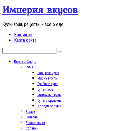
Перейти
Империя вкусов
к
контенту
Кулинария, рецепты и всё о еде
Контакты
Карта сайта
Поиск:
Первые блюда
Супы
овощные супы
Мясные супы
Грибные супы
Супы-пюре
Молочные супы
Супы с крупами
Холодные супы
Борщи
Бульоны
Рассольники
Солянки