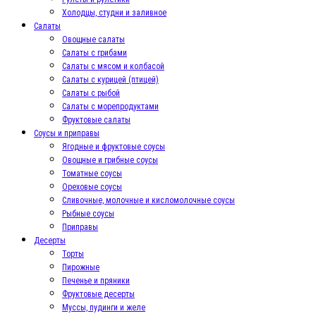
Холодцы, студни и заливное
Салаты
Овощные салаты
Салаты с грибами
Салаты с мясом и колбасой
Салаты с курицей (птицей)
Салаты с рыбой
Салаты с морепродуктами
Фруктовые салаты
Соусы и приправы
Ягодные и фруктовые соусы
Овощные и грибные соусы
Томатные соусы
Ореховые соусы
Сливочные, молочные и кисломолочные соусы
Рыбные соусы
Приправы
Десерты
Торты
Пирожные
Печенье и пряники
Фруктовые десерты
Муссы, пудинги и желе