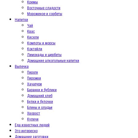
Кремы
Восточные сладости
Мороженое и сорбеты
Напитки
Чай
Квас
Кисели
Компоты и морсы
Коктейли
Лимонады и щербеты
Домашние алкогольные напитки
Выпечка
Пироги
Пирожки
Хачапури
Баранки и бублики
Домашний хлеб
Булки и булочки
Блины и оладьи
Хворост
Куличи
Еда известных людей
Это интересно
Домашние заготовки