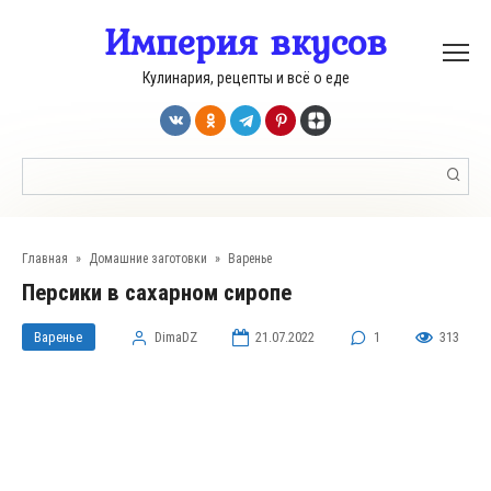
Перейти
Империя вкусов
к
контенту
Кулинария, рецепты и всё о еде
Поиск:
Главная
»
Домашние заготовки
»
Варенье
Персики в сахарном сиропе
Варенье
DimaDZ
21.07.2022
1
313