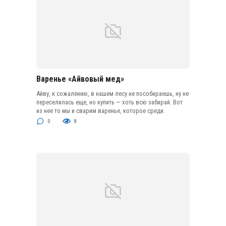
Варенье «Айвовый мед»
Айву, к сожалению, в нашем лесу не пособираешь, ну не
переселилась еще, но купить — хоть всю забирай. Вот
из нее то мы и сварим варенье, которое среди.
0
8