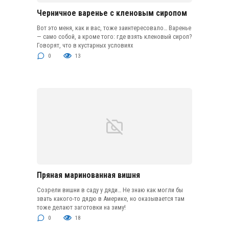
Черничное варенье с кленовым сиропом
Вот это меня, как и вас, тоже заинтересовало… Варенье
— само собой, а кроме того: где взять кленовый сироп?
Говорят, что в кустарных условиях
0
13
Пряная маринованная вишня
Созрели вишни в саду у дяди… Не знаю как могли бы
звать какого-то дядю в Америке, но оказывается там
тоже делают заготовки на зиму!
0
18