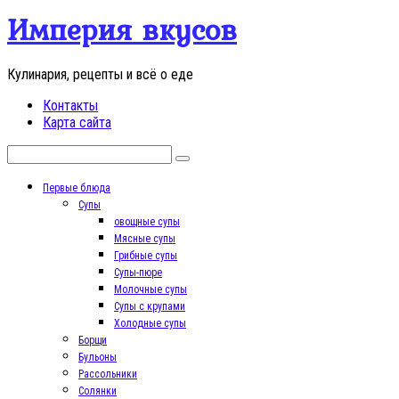
Перейти
Империя вкусов
к
контенту
Кулинария, рецепты и всё о еде
Контакты
Карта сайта
Поиск:
Первые блюда
Супы
овощные супы
Мясные супы
Грибные супы
Супы-пюре
Молочные супы
Супы с крупами
Холодные супы
Борщи
Бульоны
Рассольники
Солянки