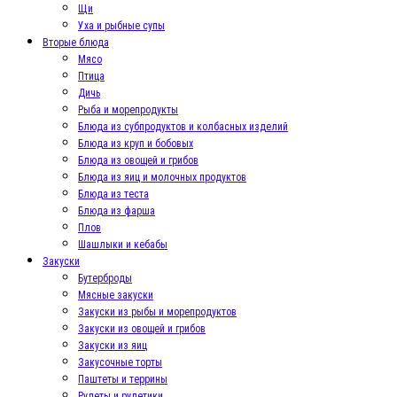
Щи
Уха и рыбные супы
Вторые блюда
Мясо
Птица
Дичь
Рыба и морепродукты
Блюда из субпродуктов и колбасных изделий
Блюда из круп и бобовых
Блюда из овощей и грибов
Блюда из яиц и молочных продуктов
Блюда из теста
Блюда из фарша
Плов
Шашлыки и кебабы
Закуски
Бутерброды
Мясные закуски
Закуски из рыбы и морепродуктов
Закуски из овощей и грибов
Закуски из яиц
Закусочные торты
Паштеты и террины
Рулеты и рулетики