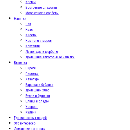
Кремы
Восточные сладости
Мороженое и сорбеты
Напитки
Чай
Квас
Кисели
Компоты и морсы
Коктейли
Лимонады и щербеты
Домашние алкогольные напитки
Выпечка
Пироги
Пирожки
Хачапури
Баранки и бублики
Домашний хлеб
Булки и булочки
Блины и оладьи
Хворост
Куличи
Еда известных людей
Это интересно
Домашние заготовки