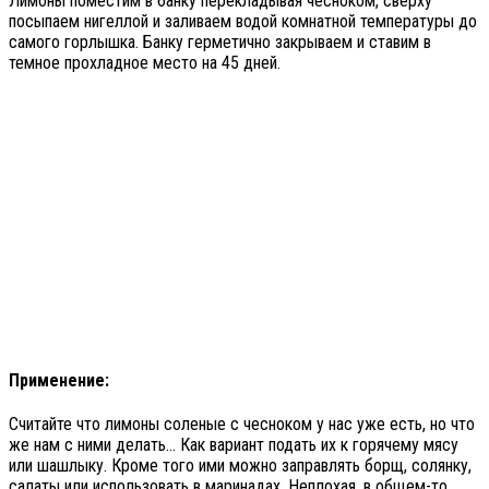
Лимоны поместим в банку перекладывая чесноком, сверху
посыпаем нигеллой и заливаем водой комнатной температуры до
самого горлышка. Банку герметично закрываем и ставим в
темное прохладное место на 45 дней.
Применение:
Считайте что лимоны соленые с чесноком у нас уже есть, но что
же нам с ними делать… Как вариант подать их к горячему мясу
или шашлыку. Кроме того ими можно заправлять борщ, солянку,
салаты или использовать в маринадах. Неплохая, в общем-то,