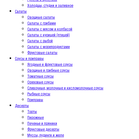
Холодцы, студни и заливное
Салаты
Овощные салаты
Салаты с грибами
Салаты с мясом и колбасой
Салаты с курицей (птицей)
Салаты с рыбой
Салаты с морепродуктами
Фруктовые салаты
Соусы и приправы
Ягодные и фруктовые соусы
Овощные и грибные соусы
Томатные соусы
Ореховые соусы
Сливочные, молочные и кисломолочные соусы
Рыбные соусы
Приправы
Десерты
Торты
Пирожные
Печенье и пряники
Фруктовые десерты
Муссы, пудинги и желе