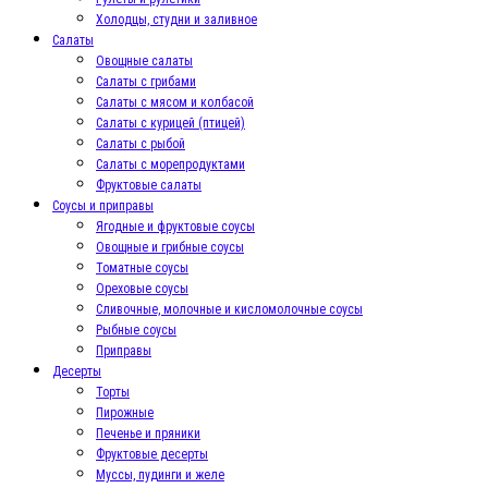
Холодцы, студни и заливное
Салаты
Овощные салаты
Салаты с грибами
Салаты с мясом и колбасой
Салаты с курицей (птицей)
Салаты с рыбой
Салаты с морепродуктами
Фруктовые салаты
Соусы и приправы
Ягодные и фруктовые соусы
Овощные и грибные соусы
Томатные соусы
Ореховые соусы
Сливочные, молочные и кисломолочные соусы
Рыбные соусы
Приправы
Десерты
Торты
Пирожные
Печенье и пряники
Фруктовые десерты
Муссы, пудинги и желе