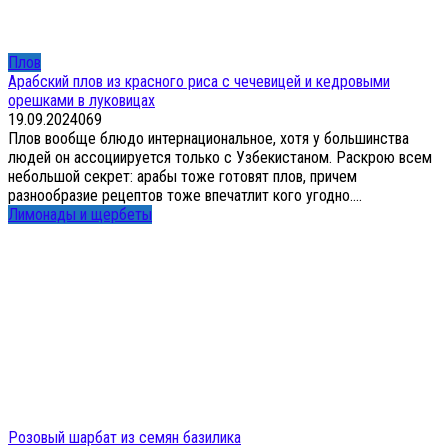
Плов
Арабский плов из красного риса с чечевицей и кедровыми
орешками в луковицах
19.09.2024
0
69
Плов вообще блюдо интернациональное, хотя у большинства
людей он ассоциируется только с Узбекистаном. Раскрою всем
небольшой секрет: арабы тоже готовят плов, причем
разнообразие рецептов тоже впечатлит кого угодно....
Лимонады и щербеты
Розовый шарбат из семян базилика