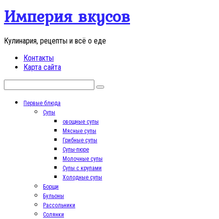
Перейти
Империя вкусов
к
контенту
Кулинария, рецепты и всё о еде
Контакты
Карта сайта
Поиск:
Первые блюда
Супы
овощные супы
Мясные супы
Грибные супы
Супы-пюре
Молочные супы
Супы с крупами
Холодные супы
Борщи
Бульоны
Рассольники
Солянки