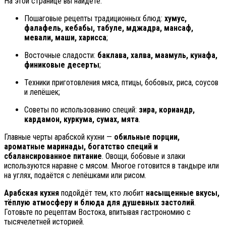
На этой странице вы найдёте:
Пошаговые рецепты традиционных блюд:
хумус,
фалафель, кебабы, табуле, мджадра, мансаф,
мевали, маши, харисса
;
Восточные сладости:
баклава, халва, маамуль, кунафа,
финиковые десерты
;
Техники приготовления мяса, птицы, бобовых, риса, соусов
и лепёшек;
Советы по использованию специй:
зира, кориандр,
кардамон, куркума, сумах, мята
.
Главные черты арабской кухни —
обильные порции,
ароматные маринады, богатство специй и
сбалансированное питание
. Овощи, бобовые и злаки
используются наравне с мясом. Многое готовится в тандыре или
на углях, подаётся с лепёшками или рисом.
Арабская кухня
подойдёт тем, кто любит
насыщенные вкусы,
тёплую атмосферу и блюда для душевных застолий
.
Готовьте по рецептам Востока, впитывая гастрономию с
тысячелетней историей.