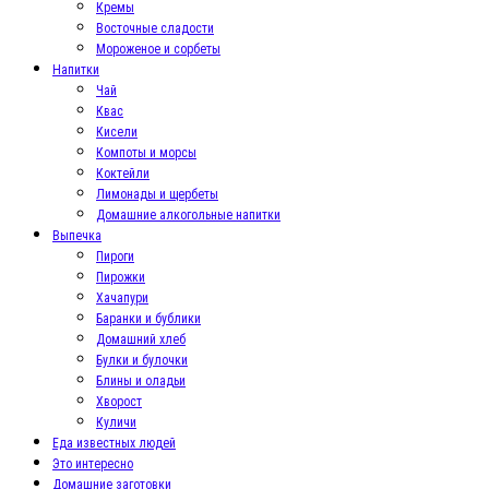
Кремы
Восточные сладости
Мороженое и сорбеты
Напитки
Чай
Квас
Кисели
Компоты и морсы
Коктейли
Лимонады и щербеты
Домашние алкогольные напитки
Выпечка
Пироги
Пирожки
Хачапури
Баранки и бублики
Домашний хлеб
Булки и булочки
Блины и оладьи
Хворост
Куличи
Еда известных людей
Это интересно
Домашние заготовки