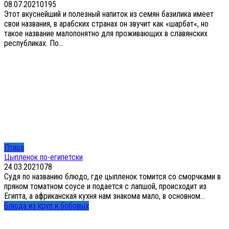
08.07.2021
0
195
Этот вкуснейший и полезный напиток из семян базилика имеет
свои названия, в арабских странах он звучит как «шарбат«, но
такое название малопонятно для проживающих в славянских
республиках. По...
Птица
Цыпленок по-египетски
24.03.2021
0
78
Судя по названию блюдо, где цыпленок томится со сморчками в
пряном томатном соусе и подается с лапшой, происходит из
Египта, а африканская кухня нам знакома мало, в основном...
Блюда из круп и бобовых