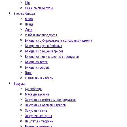
Щи
Уха и рыбные супы
Вторые блюда
Мясо
Птица
Дичь
Рыба и морепродукты
Блюда из субпродуктов и колбасных изделий
Блюда из круп и бобовых
Блюда из овощей и грибов
Блюда из яиц и молочных продуктов
Блюда из теста
Блюда из фарша
Плов
Шашлыки и кебабы
Закуски
Бутерброды
Мясные закуски
Закуски из рыбы и морепродуктов
Закуски из овощей и грибов
Закуски из яиц
Закусочные торты
Паштеты и террины
Рулеты и рулетики