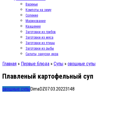
Варенье
Компоты на зиму
Соление
Маринование
Квашение
Заготовки из грибов
Заготовки из мяса
Заготовки из птицы
Заготовки из рыбы
Салаты, закуски, икра
Главная
»
Первые блюда
»
Супы
»
овощные супы
Плавленый картофельный суп
овощные супы
DimaDZ
07.03.2022
3
148