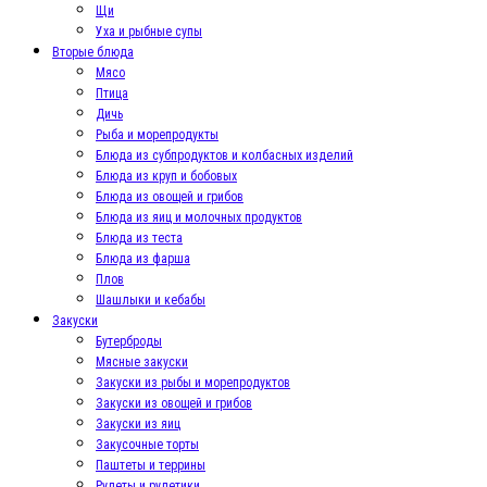
Щи
Уха и рыбные супы
Вторые блюда
Мясо
Птица
Дичь
Рыба и морепродукты
Блюда из субпродуктов и колбасных изделий
Блюда из круп и бобовых
Блюда из овощей и грибов
Блюда из яиц и молочных продуктов
Блюда из теста
Блюда из фарша
Плов
Шашлыки и кебабы
Закуски
Бутерброды
Мясные закуски
Закуски из рыбы и морепродуктов
Закуски из овощей и грибов
Закуски из яиц
Закусочные торты
Паштеты и террины
Рулеты и рулетики