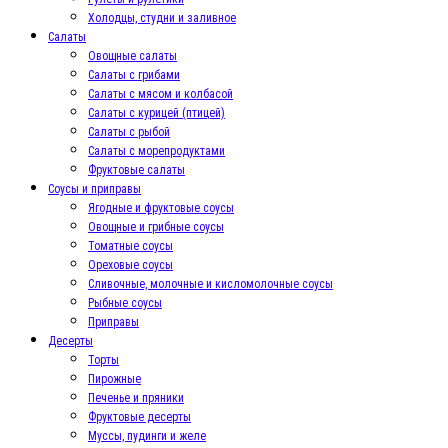
Холодцы, студни и заливное
Салаты
Овощные салаты
Салаты с грибами
Салаты с мясом и колбасой
Салаты с курицей (птицей)
Салаты с рыбой
Салаты с морепродуктами
Фруктовые салаты
Соусы и приправы
Ягодные и фруктовые соусы
Овощные и грибные соусы
Томатные соусы
Ореховые соусы
Сливочные, молочные и кисломолочные соусы
Рыбные соусы
Приправы
Десерты
Торты
Пирожные
Печенье и пряники
Фруктовые десерты
Муссы, пудинги и желе