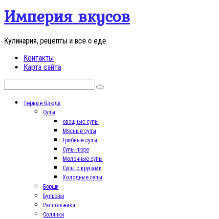
Перейти
Империя вкусов
к
контенту
Кулинария, рецепты и всё о еде
Контакты
Карта сайта
Поиск:
Первые блюда
Супы
овощные супы
Мясные супы
Грибные супы
Супы-пюре
Молочные супы
Супы с крупами
Холодные супы
Борщи
Бульоны
Рассольники
Солянки