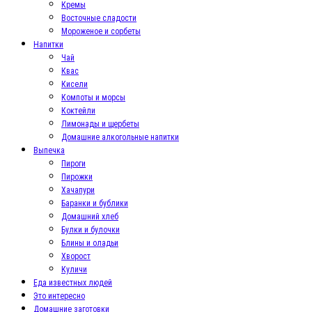
Кремы
Восточные сладости
Мороженое и сорбеты
Напитки
Чай
Квас
Кисели
Компоты и морсы
Коктейли
Лимонады и щербеты
Домашние алкогольные напитки
Выпечка
Пироги
Пирожки
Хачапури
Баранки и бублики
Домашний хлеб
Булки и булочки
Блины и оладьи
Хворост
Куличи
Еда известных людей
Это интересно
Домашние заготовки