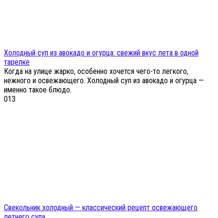
Холодный суп из авокадо и огурца: свежий вкус лета в одной
тарелке
Когда на улице жарко, особенно хочется чего-то легкого,
нежного и освежающего. Холодный суп из авокадо и огурца —
именно такое блюдо.
0
13
Свекольник холодный — классический рецепт освежающего
летнего супа