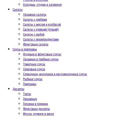
Холодцы, студни и заливное
Салаты
Овощные салаты
Салаты с грибами
Салаты с мясом и колбасой
Салаты с курицей (птицей)
Салаты с рыбой
Салаты с морепродуктами
Фруктовые салаты
Соусы и приправы
Ягодные и фруктовые соусы
Овощные и грибные соусы
Томатные соусы
Ореховые соусы
Сливочные, молочные и кисломолочные соусы
Рыбные соусы
Приправы
Десерты
Торты
Пирожные
Печенье и пряники
Фруктовые десерты
Муссы, пудинги и желе