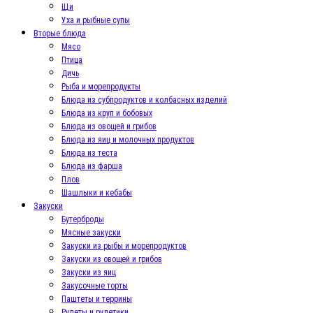
Щи
Уха и рыбные супы
Вторые блюда
Мясо
Птица
Дичь
Рыба и морепродукты
Блюда из субпродуктов и колбасных изделий
Блюда из круп и бобовых
Блюда из овощей и грибов
Блюда из яиц и молочных продуктов
Блюда из теста
Блюда из фарша
Плов
Шашлыки и кебабы
Закуски
Бутерброды
Мясные закуски
Закуски из рыбы и морепродуктов
Закуски из овощей и грибов
Закуски из яиц
Закусочные торты
Паштеты и террины
Рулеты и рулетики