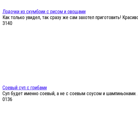
Лодочки из скумбрии с рисом и овощами
Как только увидел, так сразу же сам захотел приготовить! Краси
3
140
Соевый суп с грибами
Суп будет именно соевый, а не с соевым соусом и шампиньонами. 
0
136