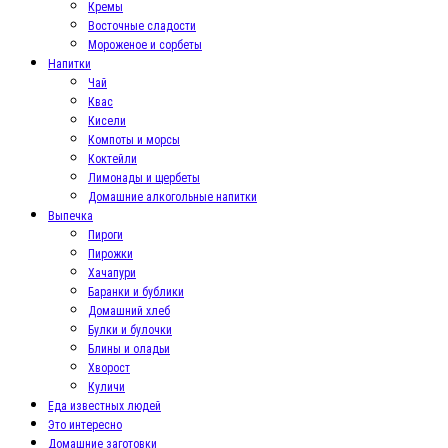
Кремы
Восточные сладости
Мороженое и сорбеты
Напитки
Чай
Квас
Кисели
Компоты и морсы
Коктейли
Лимонады и щербеты
Домашние алкогольные напитки
Выпечка
Пироги
Пирожки
Хачапури
Баранки и бублики
Домашний хлеб
Булки и булочки
Блины и оладьи
Хворост
Куличи
Еда известных людей
Это интересно
Домашние заготовки