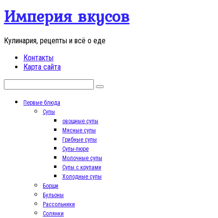
Перейти
Империя вкусов
к
контенту
Кулинария, рецепты и всё о еде
Контакты
Карта сайта
Поиск:
Первые блюда
Супы
овощные супы
Мясные супы
Грибные супы
Супы-пюре
Молочные супы
Супы с крупами
Холодные супы
Борщи
Бульоны
Рассольники
Солянки