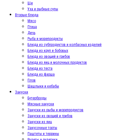
Щи
Уха и рыбные супы
Вторые блюда
Мясо
Птица
Дичь
Рыба и морепродукты
Блюда из субпродуктов и колбасных изделий
Блюда из круп и бобовых
Блюда из овощей и грибов
Блюда из яиц и молочных продуктов
Блюда из теста
Блюда из фарша
Плов
Шашлыки и кебабы
Закуски
Бутерброды
Мясные закуски
Закуски из рыбы и морепродуктов
Закуски из овощей и грибов
Закуски из яиц
Закусочные торты
Паштеты и террины
Рулеты и рулетики