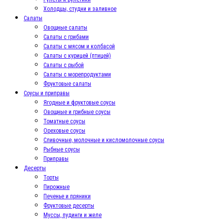
Холодцы, студни и заливное
Салаты
Овощные салаты
Салаты с грибами
Салаты с мясом и колбасой
Салаты с курицей (птицей)
Салаты с рыбой
Салаты с морепродуктами
Фруктовые салаты
Соусы и приправы
Ягодные и фруктовые соусы
Овощные и грибные соусы
Томатные соусы
Ореховые соусы
Сливочные, молочные и кисломолочные соусы
Рыбные соусы
Приправы
Десерты
Торты
Пирожные
Печенье и пряники
Фруктовые десерты
Муссы, пудинги и желе