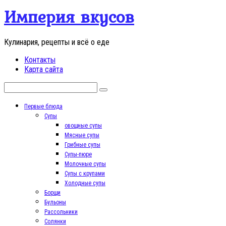
Перейти
Империя вкусов
к
контенту
Кулинария, рецепты и всё о еде
Контакты
Карта сайта
Поиск:
Первые блюда
Супы
овощные супы
Мясные супы
Грибные супы
Супы-пюре
Молочные супы
Супы с крупами
Холодные супы
Борщи
Бульоны
Рассольники
Солянки