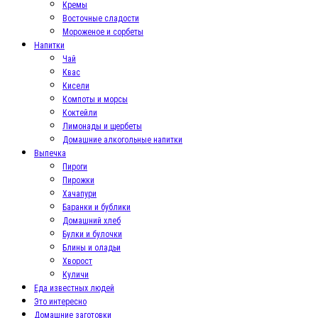
Кремы
Восточные сладости
Мороженое и сорбеты
Напитки
Чай
Квас
Кисели
Компоты и морсы
Коктейли
Лимонады и щербеты
Домашние алкогольные напитки
Выпечка
Пироги
Пирожки
Хачапури
Баранки и бублики
Домашний хлеб
Булки и булочки
Блины и оладьи
Хворост
Куличи
Еда известных людей
Это интересно
Домашние заготовки