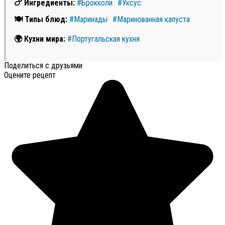
🍗 Ингредиенты:
#Брокколи
#Уксус
🍽 Типы блюд:
#Маринады
#Маринованная капуста
🌍 Кухни мира:
#Португальская кухня
Поделиться с друзьями
Оцените рецепт