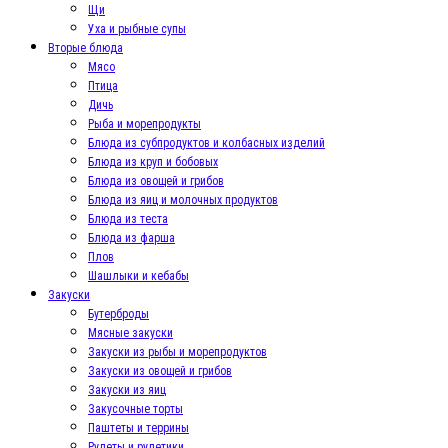
Щи
Уха и рыбные супы
Вторые блюда
Мясо
Птица
Дичь
Рыба и морепродукты
Блюда из субпродуктов и колбасных изделий
Блюда из круп и бобовых
Блюда из овощей и грибов
Блюда из яиц и молочных продуктов
Блюда из теста
Блюда из фарша
Плов
Шашлыки и кебабы
Закуски
Бутерброды
Мясные закуски
Закуски из рыбы и морепродуктов
Закуски из овощей и грибов
Закуски из яиц
Закусочные торты
Паштеты и террины
Рулеты и рулетики