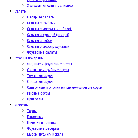
Холодцы, студни и заливное
Салаты
Овощные салаты
Салаты с грибами
Салаты с мясом и колбасой
Салаты с курицей (птицей)
Салаты с рыбой
Салаты с морепродуктами
Фруктовые салаты
Соусы и приправы
Ягодные и фруктовые соусы
Овощные и грибные соусы
Томатные соусы
Ореховые соусы
Сливочные, молочные и кисломолочные соусы
Рыбные соусы
Приправы
Десерты
Торты
Пирожные
Печенье и пряники
Фруктовые десерты
Муссы, пудинги и желе