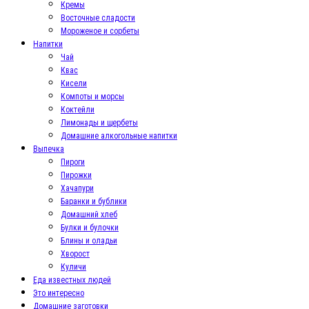
Кремы
Восточные сладости
Мороженое и сорбеты
Напитки
Чай
Квас
Кисели
Компоты и морсы
Коктейли
Лимонады и щербеты
Домашние алкогольные напитки
Выпечка
Пироги
Пирожки
Хачапури
Баранки и бублики
Домашний хлеб
Булки и булочки
Блины и оладьи
Хворост
Куличи
Еда известных людей
Это интересно
Домашние заготовки