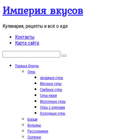
Перейти
Империя вкусов
к
контенту
Кулинария, рецепты и всё о еде
Контакты
Карта сайта
Поиск:
Первые блюда
Супы
овощные супы
Мясные супы
Грибные супы
Супы-пюре
Молочные супы
Супы с крупами
Холодные супы
Борщи
Бульоны
Рассольники
Солянки