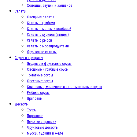
Холодцы, студни и заливное
Салаты
Овощные салаты
Салаты с грибами
Салаты с мясом и колбасой
Салаты с курицей (птицей)
Салаты с рыбой
Салаты с морепродуктами
Фруктовые салаты
Соусы и приправы
Ягодные и фруктовые соусы
Овощные и грибные соусы
Томатные соусы
Ореховые соусы
Сливочные, молочные и кисломолочные соусы
Рыбные соусы
Приправы
Десерты
Торты
Пирожные
Печенье и пряники
Фруктовые десерты
Муссы, пудинги и желе