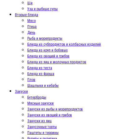
Щи
Уха и рыбные супы
Вторые блюда
Мясо
Птица
Дичь
Рыба и морепродукты
Блюда из субпродуктов и колбасных изделий
Блюда из круп и бобовых
Блюда из овощей и грибов
Блюда из яиц и молочных продуктов
Блюда из теста
Блюда из фарша
Плов
Шашлыки и кебабы
Закуски
Бутерброды
Мясные закуски
Закуски из рыбы и морепродуктов
Закуски из овощей и грибов
Закуски из яиц
Закусочные торты
Паштеты и террины
Рулеты и рулетики