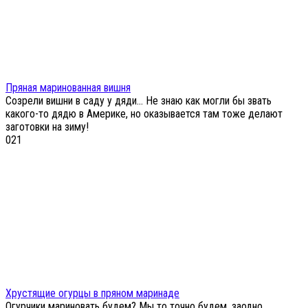
Пряная маринованная вишня
Созрели вишни в саду у дяди… Не знаю как могли бы звать
какого-то дядю в Америке, но оказывается там тоже делают
заготовки на зиму!
0
21
Хрустящие огурцы в пряном маринаде
Огурчики мариновать будем? Мы то точно будем, заодно