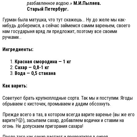
разбавленное водою.»
М.И.Пыляев.
Старый Петербург.
Гурман была матушка, что тут скажешь… Ну до желе мы как-
нибудь доберемся, а сейчас займемся самим вареньем, своего
нам государыня вряд ли предложит, поэтому все своими
ручками…
Ингредиенты:
Красная смородина — 1 кг
Сахар — 0,8-1 кг
Вода — 0,5 стакана
Как варить:
Советуют брать крупноплодные сорта. Так мы и поступим. Ягоды
обрываем с кисточек, промываем и дадим обсохнуть.
Прежде всего в таз, в котором всегда варите варенье (вы же его
варите?😜), засыпаем сахар, добавляем водички и ставим на
огонь. Не допускаем пригорания сахара!
После того как сахар растает и превратится в сироп,