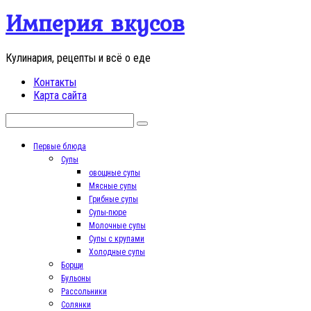
Перейти
Империя вкусов
к
контенту
Кулинария, рецепты и всё о еде
Контакты
Карта сайта
Поиск:
Первые блюда
Супы
овощные супы
Мясные супы
Грибные супы
Супы-пюре
Молочные супы
Супы с крупами
Холодные супы
Борщи
Бульоны
Рассольники
Солянки