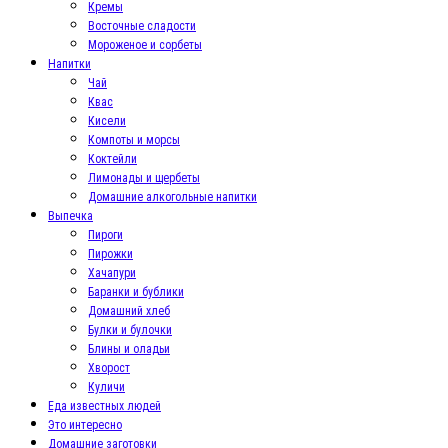
Кремы
Восточные сладости
Мороженое и сорбеты
Напитки
Чай
Квас
Кисели
Компоты и морсы
Коктейли
Лимонады и щербеты
Домашние алкогольные напитки
Выпечка
Пироги
Пирожки
Хачапури
Баранки и бублики
Домашний хлеб
Булки и булочки
Блины и оладьи
Хворост
Куличи
Еда известных людей
Это интересно
Домашние заготовки