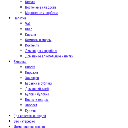
Кремы
Восточные сладости
Мороженое и сорбеты
Напитки
Чай
Квас
Кисели
Компоты и морсы
Коктейли
Лимонады и щербеты
Домашние алкогольные напитки
Выпечка
Пироги
Пирожки
Хачапури
Баранки и бублики
Домашний хлеб
Булки и булочки
Блины и оладьи
Хворост
Куличи
Еда известных людей
Это интересно
Домашние заготовки