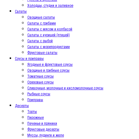
Холодцы, студни и заливное
Салаты
Овощные салаты
Салаты с грибами
Салаты с мясом и колбасой
Салаты с курицей (птицей)
Салаты с рыбой
Салаты с морепродуктами
Фруктовые салаты
Соусы и приправы
Ягодные и фруктовые соусы
Овощные и грибные соусы
Томатные соусы
Ореховые соусы
Сливочные, молочные и кисломолочные соусы
Рыбные соусы
Приправы
Десерты
Торты
Пирожные
Печенье и пряники
Фруктовые десерты
Муссы, пудинги и желе