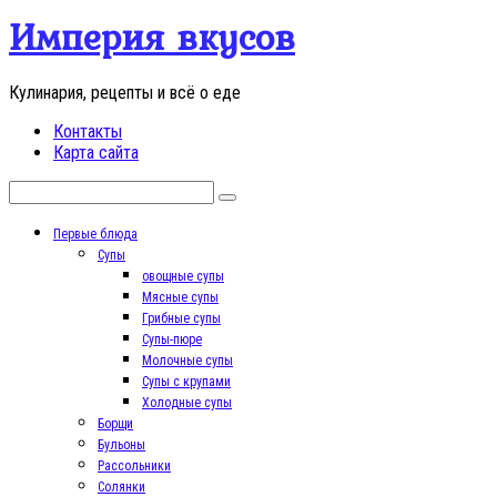
Перейти
Империя вкусов
к
контенту
Кулинария, рецепты и всё о еде
Контакты
Карта сайта
Поиск:
Первые блюда
Супы
овощные супы
Мясные супы
Грибные супы
Супы-пюре
Молочные супы
Супы с крупами
Холодные супы
Борщи
Бульоны
Рассольники
Солянки