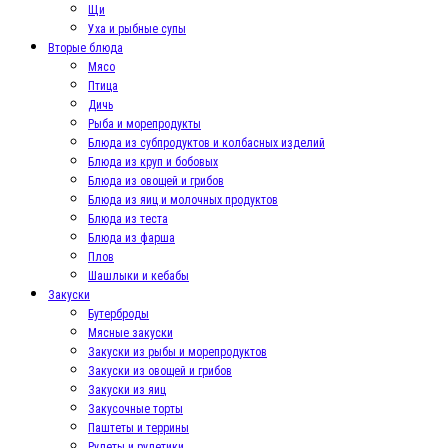
Щи
Уха и рыбные супы
Вторые блюда
Мясо
Птица
Дичь
Рыба и морепродукты
Блюда из субпродуктов и колбасных изделий
Блюда из круп и бобовых
Блюда из овощей и грибов
Блюда из яиц и молочных продуктов
Блюда из теста
Блюда из фарша
Плов
Шашлыки и кебабы
Закуски
Бутерброды
Мясные закуски
Закуски из рыбы и морепродуктов
Закуски из овощей и грибов
Закуски из яиц
Закусочные торты
Паштеты и террины
Рулеты и рулетики