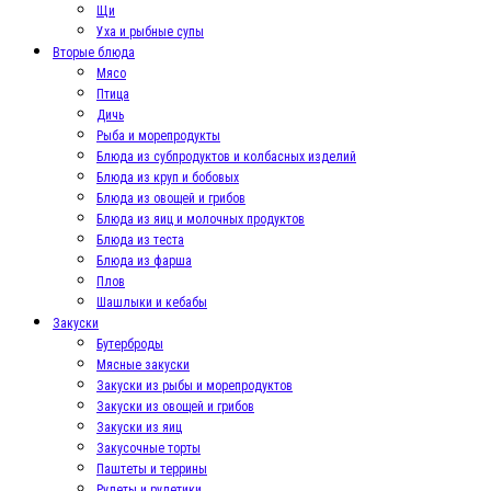
Щи
Уха и рыбные супы
Вторые блюда
Мясо
Птица
Дичь
Рыба и морепродукты
Блюда из субпродуктов и колбасных изделий
Блюда из круп и бобовых
Блюда из овощей и грибов
Блюда из яиц и молочных продуктов
Блюда из теста
Блюда из фарша
Плов
Шашлыки и кебабы
Закуски
Бутерброды
Мясные закуски
Закуски из рыбы и морепродуктов
Закуски из овощей и грибов
Закуски из яиц
Закусочные торты
Паштеты и террины
Рулеты и рулетики