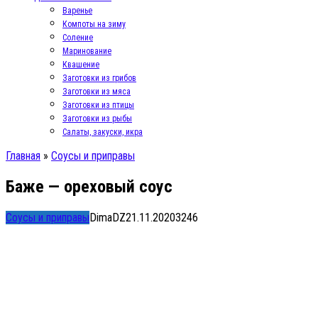
Варенье
Компоты на зиму
Соление
Маринование
Квашение
Заготовки из грибов
Заготовки из мяса
Заготовки из птицы
Заготовки из рыбы
Салаты, закуски, икра
Главная
»
Соусы и приправы
Баже — ореховый соус
Соусы и приправы
DimaDZ
21.11.2020
3
246