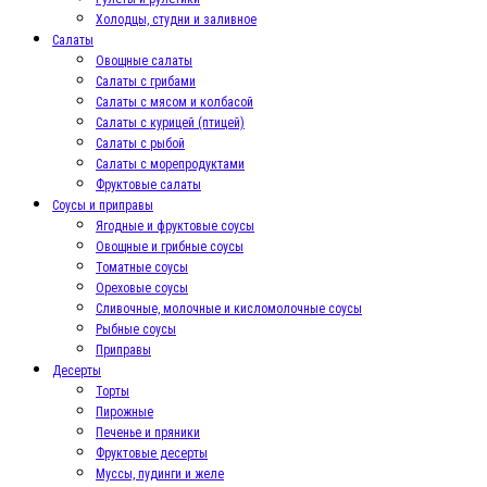
Холодцы, студни и заливное
Салаты
Овощные салаты
Салаты с грибами
Салаты с мясом и колбасой
Салаты с курицей (птицей)
Салаты с рыбой
Салаты с морепродуктами
Фруктовые салаты
Соусы и приправы
Ягодные и фруктовые соусы
Овощные и грибные соусы
Томатные соусы
Ореховые соусы
Сливочные, молочные и кисломолочные соусы
Рыбные соусы
Приправы
Десерты
Торты
Пирожные
Печенье и пряники
Фруктовые десерты
Муссы, пудинги и желе