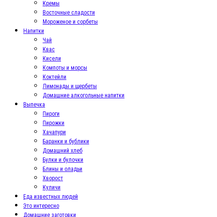
Кремы
Восточные сладости
Мороженое и сорбеты
Напитки
Чай
Квас
Кисели
Компоты и морсы
Коктейли
Лимонады и щербеты
Домашние алкогольные напитки
Выпечка
Пироги
Пирожки
Хачапури
Баранки и бублики
Домашний хлеб
Булки и булочки
Блины и оладьи
Хворост
Куличи
Еда известных людей
Это интересно
Домашние заготовки