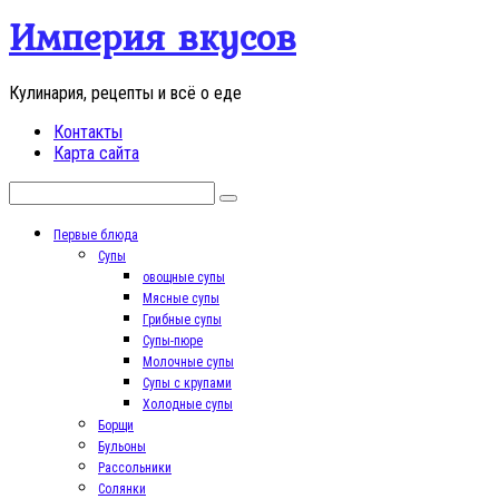
Перейти
Империя вкусов
к
контенту
Кулинария, рецепты и всё о еде
Контакты
Карта сайта
Поиск:
Первые блюда
Супы
овощные супы
Мясные супы
Грибные супы
Супы-пюре
Молочные супы
Супы с крупами
Холодные супы
Борщи
Бульоны
Рассольники
Солянки