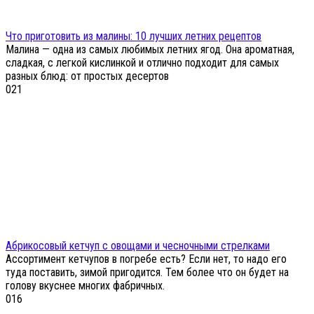
Что приготовить из малины: 10 лучших летних рецептов
Малина — одна из самых любимых летних ягод. Она ароматная,
сладкая, с легкой кислинкой и отлично подходит для самых
разных блюд: от простых десертов
0
21
Абрикосовый кетчуп с овощами и чесночными стрелками
Ассортимент кетчупов в погребе есть? Если нет, то надо его
туда поставить, зимой пригодится. Тем более что он будет на
голову вкуснее многих фабричных.
0
16