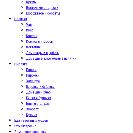
Кремы
Восточные сладости
Мороженое и сорбеты
Напитки
Чай
Квас
Кисели
Компоты и морсы
Коктейли
Лимонады и щербеты
Домашние алкогольные напитки
Выпечка
Пироги
Пирожки
Хачапури
Баранки и бублики
Домашний хлеб
Булки и булочки
Блины и оладьи
Хворост
Куличи
Еда известных людей
Это интересно
Домашние заготовки