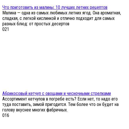
Что приготовить из малины: 10 лучших летних рецептов
Малина — одна из самых любимых летних ягод. Она ароматная,
сладкая, с легкой кислинкой и отлично подходит для самых
разных блюд: от простых десертов
0
21
Абрикосовый кетчуп с овощами и чесночными стрелками
Ассортимент кетчупов в погребе есть? Если нет, то надо его
туда поставить, зимой пригодится. Тем более что он будет на
голову вкуснее многих фабричных.
0
16