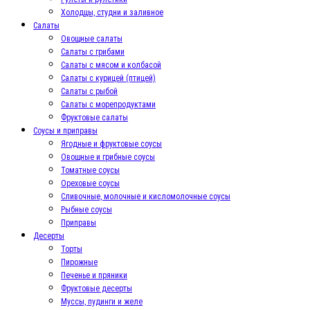
Холодцы, студни и заливное
Салаты
Овощные салаты
Салаты с грибами
Салаты с мясом и колбасой
Салаты с курицей (птицей)
Салаты с рыбой
Салаты с морепродуктами
Фруктовые салаты
Соусы и приправы
Ягодные и фруктовые соусы
Овощные и грибные соусы
Томатные соусы
Ореховые соусы
Сливочные, молочные и кисломолочные соусы
Рыбные соусы
Приправы
Десерты
Торты
Пирожные
Печенье и пряники
Фруктовые десерты
Муссы, пудинги и желе