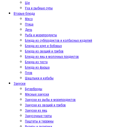
Щи
Уха и рыбные супы
Вторые блюда
Мясо
Птица
Дичь
Рыба и морепродукты
Блюда из субпродуктов и колбасных изделий
Блюда из круп и бобовых
Блюда из овощей и грибов
Блюда из яиц и молочных продуктов
Блюда из теста
Блюда из фарша
Плов
Шашлыки и кебабы
Закуски
Бутерброды
Мясные закуски
Закуски из рыбы и морепродуктов
Закуски из овощей и грибов
Закуски из яиц
Закусочные торты
Паштеты и террины
Рулеты и рулетики