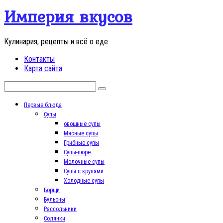
Перейти
Империя вкусов
к
контенту
Кулинария, рецепты и всё о еде
Контакты
Карта сайта
Поиск:
Первые блюда
Супы
овощные супы
Мясные супы
Грибные супы
Супы-пюре
Молочные супы
Супы с крупами
Холодные супы
Борщи
Бульоны
Рассольники
Солянки