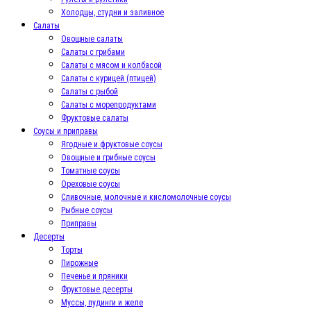
Холодцы, студни и заливное
Салаты
Овощные салаты
Салаты с грибами
Салаты с мясом и колбасой
Салаты с курицей (птицей)
Салаты с рыбой
Салаты с морепродуктами
Фруктовые салаты
Соусы и приправы
Ягодные и фруктовые соусы
Овощные и грибные соусы
Томатные соусы
Ореховые соусы
Сливочные, молочные и кисломолочные соусы
Рыбные соусы
Приправы
Десерты
Торты
Пирожные
Печенье и пряники
Фруктовые десерты
Муссы, пудинги и желе