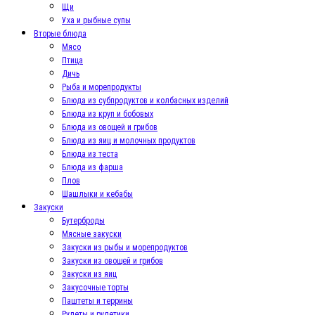
Щи
Уха и рыбные супы
Вторые блюда
Мясо
Птица
Дичь
Рыба и морепродукты
Блюда из субпродуктов и колбасных изделий
Блюда из круп и бобовых
Блюда из овощей и грибов
Блюда из яиц и молочных продуктов
Блюда из теста
Блюда из фарша
Плов
Шашлыки и кебабы
Закуски
Бутерброды
Мясные закуски
Закуски из рыбы и морепродуктов
Закуски из овощей и грибов
Закуски из яиц
Закусочные торты
Паштеты и террины
Рулеты и рулетики