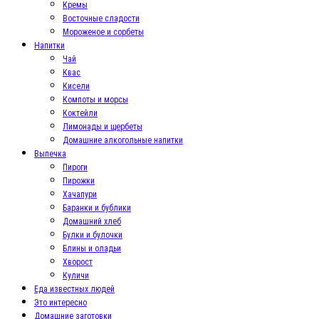
Кремы
Восточные сладости
Мороженое и сорбеты
Напитки
Чай
Квас
Кисели
Компоты и морсы
Коктейли
Лимонады и щербеты
Домашние алкогольные напитки
Выпечка
Пироги
Пирожки
Хачапури
Баранки и бублики
Домашний хлеб
Булки и булочки
Блины и оладьи
Хворост
Куличи
Еда известных людей
Это интересно
Домашние заготовки