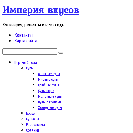
Перейти
Империя вкусов
к
контенту
Кулинария, рецепты и всё о еде
Контакты
Карта сайта
Поиск:
Первые блюда
Супы
овощные супы
Мясные супы
Грибные супы
Супы-пюре
Молочные супы
Супы с крупами
Холодные супы
Борщи
Бульоны
Рассольники
Солянки