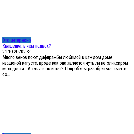
Это интересно
Квашенка: в чем подвох?
21.10.2020
2
73
Много веков поют дифирамбы любимой в каждом доме
квашеной капусте, вроде как она является чуть ли не эликсиром
молодости… А так это или нет? Попробуем разобраться вместе
со...