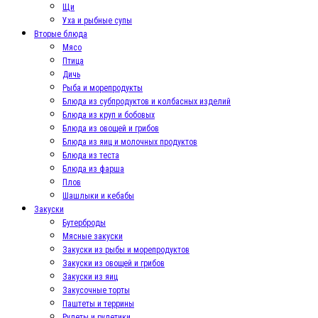
Щи
Уха и рыбные супы
Вторые блюда
Мясо
Птица
Дичь
Рыба и морепродукты
Блюда из субпродуктов и колбасных изделий
Блюда из круп и бобовых
Блюда из овощей и грибов
Блюда из яиц и молочных продуктов
Блюда из теста
Блюда из фарша
Плов
Шашлыки и кебабы
Закуски
Бутерброды
Мясные закуски
Закуски из рыбы и морепродуктов
Закуски из овощей и грибов
Закуски из яиц
Закусочные торты
Паштеты и террины
Рулеты и рулетики