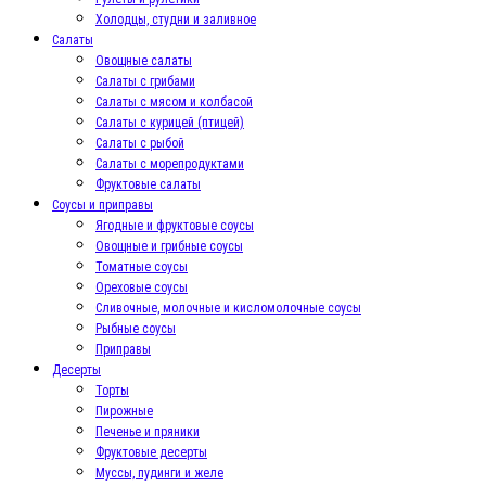
Холодцы, студни и заливное
Салаты
Овощные салаты
Салаты с грибами
Салаты с мясом и колбасой
Салаты с курицей (птицей)
Салаты с рыбой
Салаты с морепродуктами
Фруктовые салаты
Соусы и приправы
Ягодные и фруктовые соусы
Овощные и грибные соусы
Томатные соусы
Ореховые соусы
Сливочные, молочные и кисломолочные соусы
Рыбные соусы
Приправы
Десерты
Торты
Пирожные
Печенье и пряники
Фруктовые десерты
Муссы, пудинги и желе