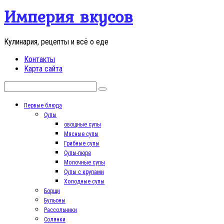
Перейти
Империя вкусов
к
контенту
Кулинария, рецепты и всё о еде
Контакты
Карта сайта
Поиск:
Первые блюда
Супы
овощные супы
Мясные супы
Грибные супы
Супы-пюре
Молочные супы
Супы с крупами
Холодные супы
Борщи
Бульоны
Рассольники
Солянки