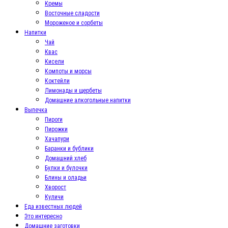
Кремы
Восточные сладости
Мороженое и сорбеты
Напитки
Чай
Квас
Кисели
Компоты и морсы
Коктейли
Лимонады и щербеты
Домашние алкогольные напитки
Выпечка
Пироги
Пирожки
Хачапури
Баранки и бублики
Домашний хлеб
Булки и булочки
Блины и оладьи
Хворост
Куличи
Еда известных людей
Это интересно
Домашние заготовки