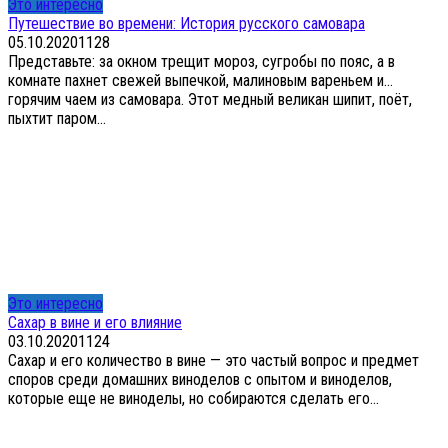
Это интересно
Путешествие во времени: История русского самовара
05.10.2020
1
128
Представьте: за окном трещит мороз, сугробы по пояс, а в
комнате пахнет свежей выпечкой, малиновым вареньем и…
горячим чаем из самовара. Этот медный великан шипит, поёт,
пыхтит паром...
Это интересно
Сахар в вине и его влияние
03.10.2020
1
124
Сахар и его количество в вине — это частый вопрос и предмет
споров среди домашних виноделов с опытом и виноделов,
которые еще не виноделы, но собираются сделать его...