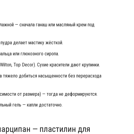
влажной — сначала ганаш или масляный крем под
 пудра делает мастику жёсткой.
мальца или глюкозного сиропа.
ilton, Top Decor). Сухие красители дают крупинки.
ма тяжело добиться насыщенности без перерасхода
исимости от размера) — тогда не деформируются.
льный гель — капли достаточно.
марципан — пластилин для