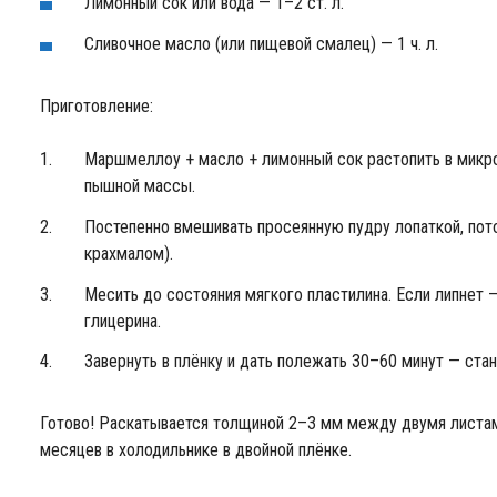
Лимонный сок или вода — 1–2 ст. л.
Сливочное масло (или пищевой смалец) — 1 ч. л.
Приготовление:
Маршмеллоу + масло + лимонный сок растопить в микро
пышной массы.
Постепенно вмешивать просеянную пудру лопаткой, пот
крахмалом).
Месить до состояния мягкого пластилина. Если липнет 
глицерина.
Завернуть в плёнку и дать полежать 30–60 минут — ста
Готово! Раскатывается толщиной 2–3 мм между двумя листами
месяцев в холодильнике в двойной плёнке.