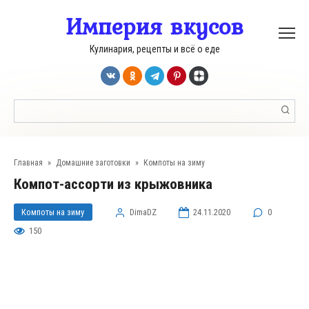
Перейти
Империя вкусов
к
контенту
Кулинария, рецепты и всё о еде
Поиск:
Главная
»
Домашние заготовки
»
Компоты на зиму
Компот-ассорти из крыжовника
Компоты на зиму
DimaDZ
24.11.2020
0
150