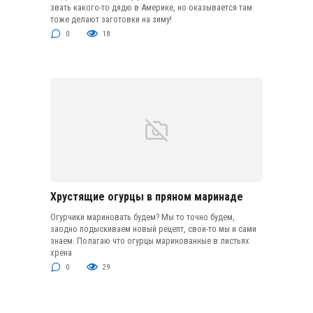
звать какого-то дядю в Америке, но оказывается там
тоже делают заготовки на зиму!
0
18
Хрустящие огурцы в пряном маринаде
Огурчики мариновать будем? Мы то точно будем,
заодно подыскиваем новый рецепт, свои-то мы и сами
знаем. Полагаю что огурцы маринованные в листьях
хрена
0
29