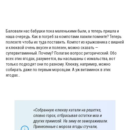
Баловали нас бабушки пока маленькими были, а теперь пришла и
наша очередь. Как в погреб за компотами лазили помните? Теперь
полезете чтобы их туда поставить. Компот из крыжовника с вишней
и клюквой очень вкусен и полезен, можно сказать —
супервитаминный. Почему? Полагаю вопрос риторический. Обо
всех этих ягодах, разумеется, вы наслышаны с измальства, вот
только подходят они по разному. Клюкву, например, можно
собирать даже по первым морозцам. А уж витаминок в этих
ягодах…
«Собранную клюкву катали на решетке,
словно горох, отбрасывая остатки мха и
других примесей. На зиму ее замораживали.
Принесенные с мороза ягоды стучали,