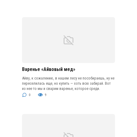
Варенье «Айвовый мед»
Айву, к сожалению, в нашем лесу не пособираешь, ну не
переселилась еще, но купить — хоть всю забирай. Вот
из нее то мы и сварим варенье, которое среди.
0
9