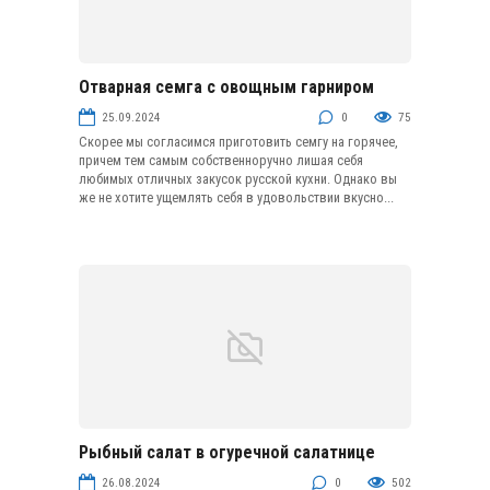
Отварная семга с овощным гарниром
Закуски из рыбы и морепродуктов
25.09.2024
0
75
Скорее мы согласимся приготовить семгу на горячее,
причем тем самым собственноручно лишая себя
любимых отличных закусок русской кухни. Однако вы
же не хотите ущемлять себя в удовольствии вкусно...
Рыбный салат в огуречной салатнице
Салаты с рыбой
26.08.2024
0
502