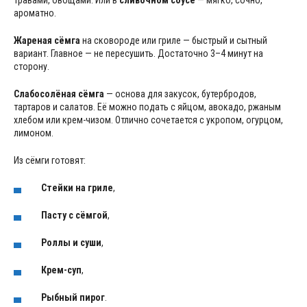
травами, овощами. Или в
сливочном соусе
— мягко, сочно,
ароматно.
Жареная сёмга
на сковороде или гриле — быстрый и сытный
вариант. Главное — не пересушить. Достаточно 3–4 минут на
сторону.
Слабосолёная сёмга
— основа для закусок, бутербродов,
тартаров и салатов. Её можно подать с яйцом, авокадо, ржаным
хлебом или крем-чизом. Отлично сочетается с укропом, огурцом,
лимоном.
Из сёмги готовят:
Стейки на гриле
,
Пасту с сёмгой
,
Роллы и суши
,
Крем-суп
,
Рыбный пирог
.