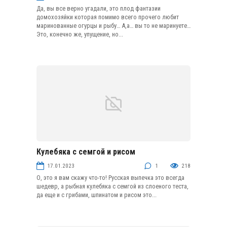
Да, вы все верно угадали, это плод фантазии
домохозяйки которая помимо всего прочего любит
маринованные огурцы и рыбу… А,а… вы то не маринуете…
Это, конечно же, упущение, но...
Кулебяка с семгой и рисом
Пироги
17.01.2023
1
218
О, это я вам скажу что-то! Русская выпечка это всегда
шедевр, а рыбная кулебяка с семгой из слоеного теста,
да еще и с грибами, шпинатом и рисом это...