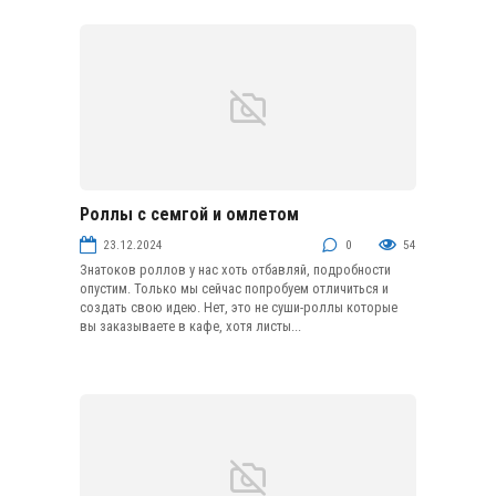
Роллы с семгой и омлетом
Закуски из рыбы и морепродуктов
23.12.2024
0
54
Знатоков роллов у нас хоть отбавляй, подробности
опустим. Только мы сейчас попробуем отличиться и
создать свою идею. Нет, это не суши-роллы которые
вы заказываете в кафе, хотя листы...