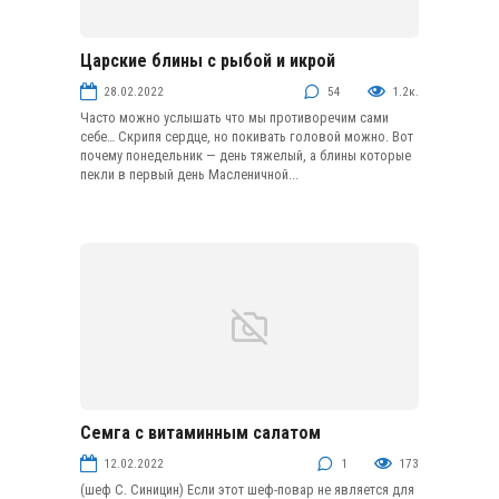
Царские блины с рыбой и икрой
Блины и оладьи
28.02.2022
54
1.2к.
Часто можно услышать что мы противоречим сами
себе… Скрипя сердце, но покивать головой можно. Вот
почему понедельник — день тяжелый, а блины которые
пекли в первый день Масленичной...
Семга с витаминным салатом
Рыба и морепродукты
12.02.2022
1
173
(шеф С. Синицин) Если этот шеф-повар не является для