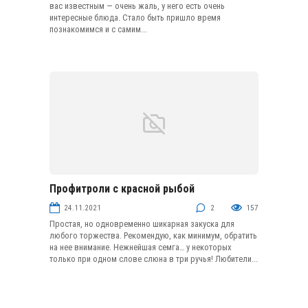
вас известным — очень жаль, у него есть очень
интересные блюда. Стало быть пришло время
познакомимся и с самим...
Профитроли с красной рыбой
Закуски из рыбы и морепродуктов
24.11.2021
2
157
Простая, но одновременно шикарная закуска для
любого торжества. Рекомендую, как минимум, обратить
на нее внимание. Нежнейшая семга… у некоторых
только при одном слове слюна в три ручья! Любители...