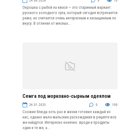
24.06.2026
0
15
Окрошка с рыбой на квасе — это старинный вариант
русского холодного супа, который сегодня встречается
реже, но считается очень интересным и насыщенным по
вкусу. В отличие от мясных...
Семга под морковно-сырным одеялом
Рыба и морепродукты
24.01.2025
0
100
Схожие блюда хоть раз в жизни готовил каждый из
нас, однако мало-мальские расхождения в рецепте все
же найдутся. Интересно конечно: вроде и продукты
одни и те же, а...