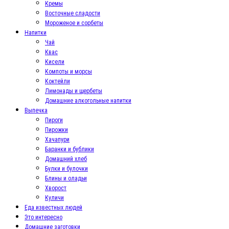
Кремы
Восточные сладости
Мороженое и сорбеты
Напитки
Чай
Квас
Кисели
Компоты и морсы
Коктейли
Лимонады и щербеты
Домашние алкогольные напитки
Выпечка
Пироги
Пирожки
Хачапури
Баранки и бублики
Домашний хлеб
Булки и булочки
Блины и оладьи
Хворост
Куличи
Еда известных людей
Это интересно
Домашние заготовки