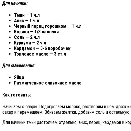
Для начинки:
Тмин — 1 ч.л
Анис — 1 ч.л
Черный перец горошком — 1 ч.л
Корица — 1/3 палочки
Соль — 2 ч.л
Куркума — 2 ч.л
Кардамон — 5-6 коробочек
Топленое масло — 3 ст.л
Для смазывания:
Яйцо
Размягченное сливочное масло
Как готовить:
Начинаем с опары. Подогреваем молоко, растворим в нем дрожжи 
сахар и перемешаем. Вбиваем желтки, добавим соль и остальную 
Для начинки тмин растолчем отдельно, анис, перец, кардамон и к