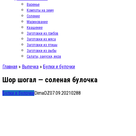
Варенье
Компоты на зиму
Соление
Маринование
Квашение
Заготовки из грибов
Заготовки из мяса
Заготовки из птицы
Заготовки из рыбы
Салаты, закуски, икра
Главная
»
Выпечка
»
Булки и булочки
Шор шогал — соленая булочка
Булки и булочки
DimaDZ
07.09.2021
0
288