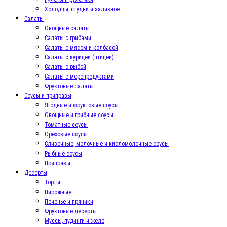
Холодцы, студни и заливное
Салаты
Овощные салаты
Салаты с грибами
Салаты с мясом и колбасой
Салаты с курицей (птицей)
Салаты с рыбой
Салаты с морепродуктами
Фруктовые салаты
Соусы и приправы
Ягодные и фруктовые соусы
Овощные и грибные соусы
Томатные соусы
Ореховые соусы
Сливочные, молочные и кисломолочные соусы
Рыбные соусы
Приправы
Десерты
Торты
Пирожные
Печенье и пряники
Фруктовые десерты
Муссы, пудинги и желе