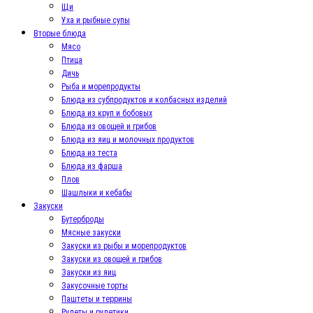
Щи
Уха и рыбные супы
Вторые блюда
Мясо
Птица
Дичь
Рыба и морепродукты
Блюда из субпродуктов и колбасных изделий
Блюда из круп и бобовых
Блюда из овощей и грибов
Блюда из яиц и молочных продуктов
Блюда из теста
Блюда из фарша
Плов
Шашлыки и кебабы
Закуски
Бутерброды
Мясные закуски
Закуски из рыбы и морепродуктов
Закуски из овощей и грибов
Закуски из яиц
Закусочные торты
Паштеты и террины
Рулеты и рулетики