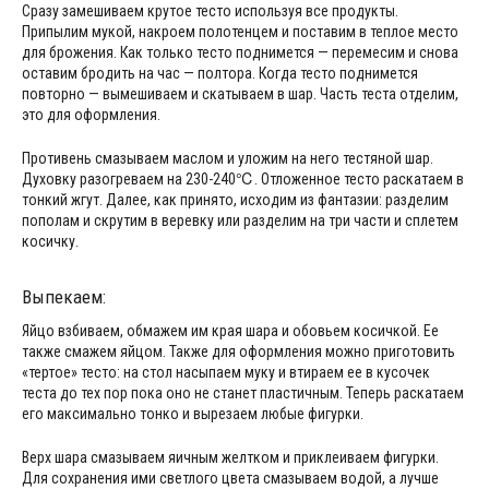
Сразу замешиваем крутое тесто используя все продукты.
Припылим мукой, накроем полотенцем и поставим в теплое место
для брожения. Как только тесто поднимется — перемесим и снова
оставим бродить на час — полтора. Когда тесто поднимется
повторно — вымешиваем и скатываем в шар. Часть теста отделим,
это для оформления.
Противень смазываем маслом и уложим на него тестяной шар.
Духовку разогреваем на 230-240℃. Отложенное тесто раскатаем в
тонкий жгут. Далее, как принято, исходим из фантазии: разделим
пополам и скрутим в веревку или разделим на три части и сплетем
косичку.
Выпекаем:
Яйцо взбиваем, обмажем им края шара и обовьем косичкой. Ее
также смажем яйцом. Также для оформления можно приготовить
«тертое» тесто: на стол насыпаем муку и втираем ее в кусочек
теста до тех пор пока оно не станет пластичным. Теперь раскатаем
его максимально тонко и вырезаем любые фигурки.
Верх шара смазываем яичным желтком и приклеиваем фигурки.
Для сохранения ими светлого цвета смазываем водой, а лучше