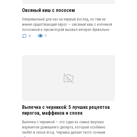
Овсяный киш с лососем
Непривычный для нас на первый взгляд, но тем не
менее существующий пирог — овсяный киш с копченой
лососиной и луком-порей вызвал интерес буквально
0
7
Выпечка с черникой: 5 лучших рецептов
пирогов, маффинов и слоек
Выпечка с черникой — это один из самых вкусных
вариантов домашнего десерта, который особенно
любят в сезон ягод. Черника делает тесто сочным