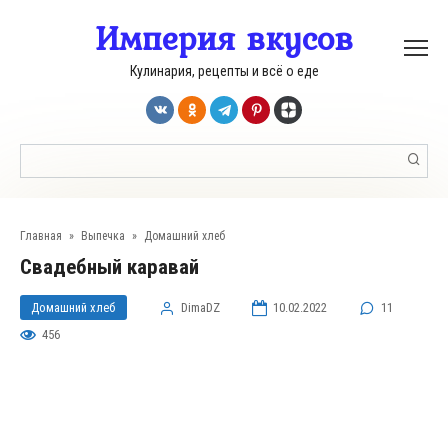
Перейти
Империя вкусов
к
контенту
Кулинария, рецепты и всё о еде
Поиск:
Главная
»
Выпечка
»
Домашний хлеб
Свадебный каравай
Домашний хлеб
DimaDZ
10.02.2022
11
456