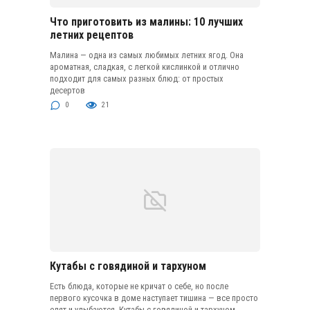
Что приготовить из малины: 10 лучших
летних рецептов
Малина — одна из самых любимых летних ягод. Она
ароматная, сладкая, с легкой кислинкой и отлично
подходит для самых разных блюд: от простых
десертов
0
21
Кутабы с говядиной и тархуном
Есть блюда, которые не кричат о себе, но после
первого кусочка в доме наступает тишина — все просто
едят и улыбаются. Кутабы с говядиной и тархуном