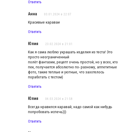
Ответить
Анна
03.01.2024 в 22:07
Красивые караваи
Ответить
Юлия
23.02.2024 в 21:01
Как я сама люблю украшать изделия из теста! Это
просто неограниченный
полёт фантазии, рецепт очень простой, но у всех, кто
пек, получается абсолютно по- разному, аппетитные
фото, такие теплые и уютные, что захотелось
поработать с тестом)
Ответить
Юлия
04.03.2024 в 21:58
Всегда нравился каравай, надо самой как нибудь
попробовать испечь)))
Ответить