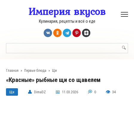
Перейти
Империя вкусов
к
контенту
Кулинария, рецепты и всё о еде
Поиск:
Главная
»
Первые блюда
»
Щи
«Красные» рыбные щи со щавелем
Щи
DimaDZ
11.03.2026
0
34