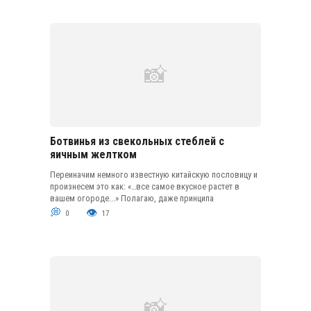
Ботвинья из свекольных стеблей с
яичным желтком
Переиначим немного известную китайскую пословицу и
произнесем это как: «…все самое вкусное растет в
вашем огороде...» Полагаю, даже принципа
0
17