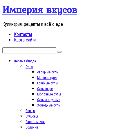
Перейти
Империя вкусов
к
контенту
Кулинария, рецепты и всё о еде
Контакты
Карта сайта
Поиск:
Первые блюда
Супы
овощные супы
Мясные супы
Грибные супы
Супы-пюре
Молочные супы
Супы с крупами
Холодные супы
Борщи
Бульоны
Рассольники
Солянки