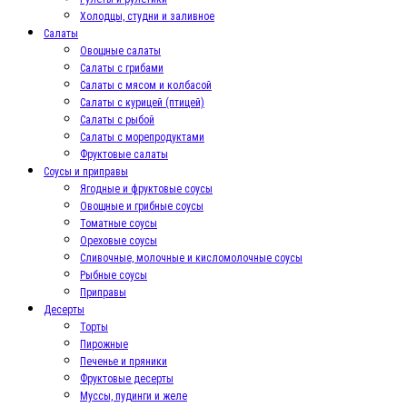
Холодцы, студни и заливное
Салаты
Овощные салаты
Салаты с грибами
Салаты с мясом и колбасой
Салаты с курицей (птицей)
Салаты с рыбой
Салаты с морепродуктами
Фруктовые салаты
Соусы и приправы
Ягодные и фруктовые соусы
Овощные и грибные соусы
Томатные соусы
Ореховые соусы
Сливочные, молочные и кисломолочные соусы
Рыбные соусы
Приправы
Десерты
Торты
Пирожные
Печенье и пряники
Фруктовые десерты
Муссы, пудинги и желе