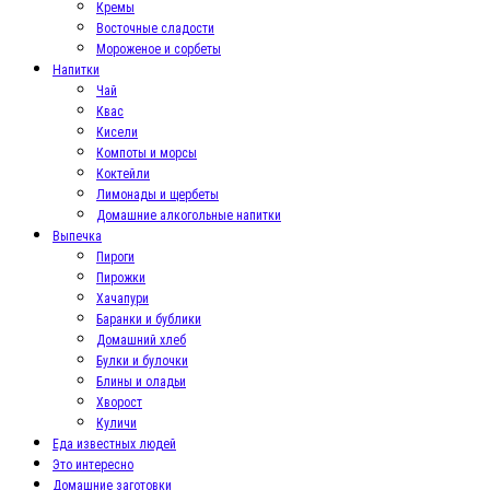
Кремы
Восточные сладости
Мороженое и сорбеты
Напитки
Чай
Квас
Кисели
Компоты и морсы
Коктейли
Лимонады и щербеты
Домашние алкогольные напитки
Выпечка
Пироги
Пирожки
Хачапури
Баранки и бублики
Домашний хлеб
Булки и булочки
Блины и оладьи
Хворост
Куличи
Еда известных людей
Это интересно
Домашние заготовки