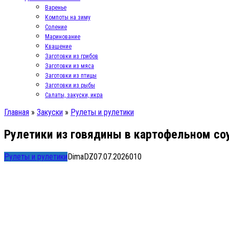
Варенье
Компоты на зиму
Соление
Маринование
Квашение
Заготовки из грибов
Заготовки из мяса
Заготовки из птицы
Заготовки из рыбы
Салаты, закуски, икра
Главная
»
Закуски
»
Рулеты и рулетики
Рулетики из говядины в картофельном со
Рулеты и рулетики
DimaDZ
07.07.2026
0
10