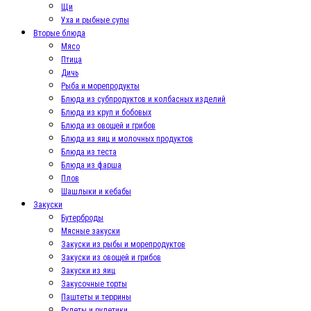
Щи
Уха и рыбные супы
Вторые блюда
Мясо
Птица
Дичь
Рыба и морепродукты
Блюда из субпродуктов и колбасных изделий
Блюда из круп и бобовых
Блюда из овощей и грибов
Блюда из яиц и молочных продуктов
Блюда из теста
Блюда из фарша
Плов
Шашлыки и кебабы
Закуски
Бутерброды
Мясные закуски
Закуски из рыбы и морепродуктов
Закуски из овощей и грибов
Закуски из яиц
Закусочные торты
Паштеты и террины
Рулеты и рулетики