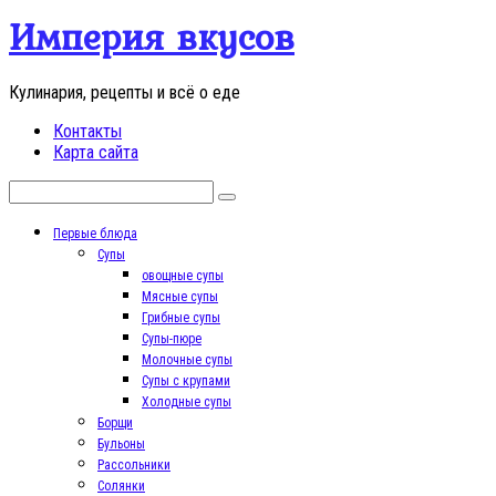
Перейти
Империя вкусов
к
контенту
Кулинария, рецепты и всё о еде
Контакты
Карта сайта
Поиск:
Первые блюда
Супы
овощные супы
Мясные супы
Грибные супы
Супы-пюре
Молочные супы
Супы с крупами
Холодные супы
Борщи
Бульоны
Рассольники
Солянки