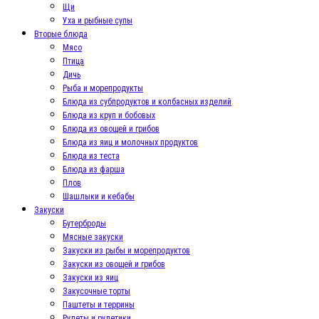
Щи
Уха и рыбные супы
Вторые блюда
Мясо
Птица
Дичь
Рыба и морепродукты
Блюда из субпродуктов и колбасных изделий
Блюда из круп и бобовых
Блюда из овощей и грибов
Блюда из яиц и молочных продуктов
Блюда из теста
Блюда из фарша
Плов
Шашлыки и кебабы
Закуски
Бутерброды
Мясные закуски
Закуски из рыбы и морепродуктов
Закуски из овощей и грибов
Закуски из яиц
Закусочные торты
Паштеты и террины
Рулеты и рулетики