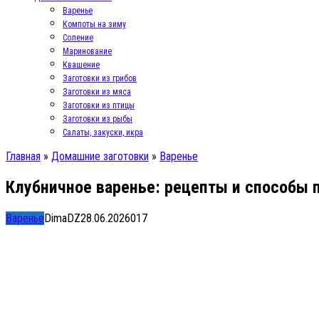
Варенье
Компоты на зиму
Соление
Маринование
Квашение
Заготовки из грибов
Заготовки из мяса
Заготовки из птицы
Заготовки из рыбы
Салаты, закуски, икра
Главная
»
Домашние заготовки
»
Варенье
Клубничное варенье: рецепты и способы 
Варенье
DimaDZ
28.06.2026
0
17