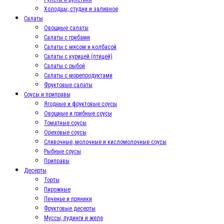
Холодцы, студни и заливное
Салаты
Овощные салаты
Салаты с грибами
Салаты с мясом и колбасой
Салаты с курицей (птицей)
Салаты с рыбой
Салаты с морепродуктами
Фруктовые салаты
Соусы и приправы
Ягодные и фруктовые соусы
Овощные и грибные соусы
Томатные соусы
Ореховые соусы
Сливочные, молочные и кисломолочные соусы
Рыбные соусы
Приправы
Десерты
Торты
Пирожные
Печенье и пряники
Фруктовые десерты
Муссы, пудинги и желе