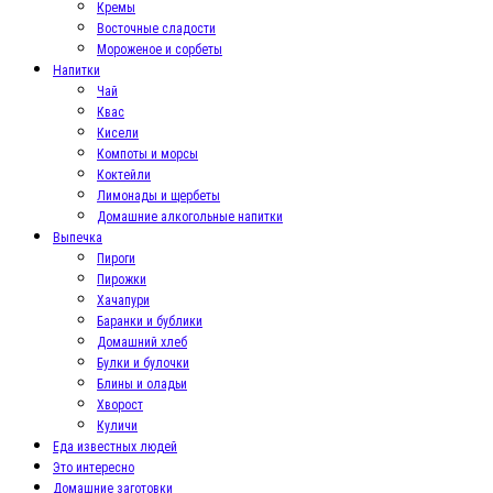
Кремы
Восточные сладости
Мороженое и сорбеты
Напитки
Чай
Квас
Кисели
Компоты и морсы
Коктейли
Лимонады и щербеты
Домашние алкогольные напитки
Выпечка
Пироги
Пирожки
Хачапури
Баранки и бублики
Домашний хлеб
Булки и булочки
Блины и оладьи
Хворост
Куличи
Еда известных людей
Это интересно
Домашние заготовки