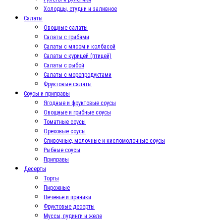
Холодцы, студни и заливное
Салаты
Овощные салаты
Салаты с грибами
Салаты с мясом и колбасой
Салаты с курицей (птицей)
Салаты с рыбой
Салаты с морепродуктами
Фруктовые салаты
Соусы и приправы
Ягодные и фруктовые соусы
Овощные и грибные соусы
Томатные соусы
Ореховые соусы
Сливочные, молочные и кисломолочные соусы
Рыбные соусы
Приправы
Десерты
Торты
Пирожные
Печенье и пряники
Фруктовые десерты
Муссы, пудинги и желе