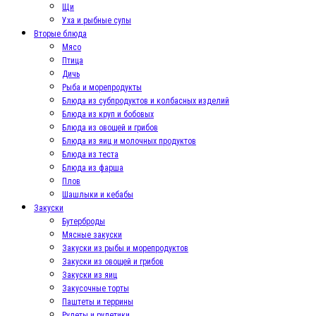
Щи
Уха и рыбные супы
Вторые блюда
Мясо
Птица
Дичь
Рыба и морепродукты
Блюда из субпродуктов и колбасных изделий
Блюда из круп и бобовых
Блюда из овощей и грибов
Блюда из яиц и молочных продуктов
Блюда из теста
Блюда из фарша
Плов
Шашлыки и кебабы
Закуски
Бутерброды
Мясные закуски
Закуски из рыбы и морепродуктов
Закуски из овощей и грибов
Закуски из яиц
Закусочные торты
Паштеты и террины
Рулеты и рулетики