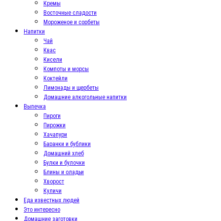
Кремы
Восточные сладости
Мороженое и сорбеты
Напитки
Чай
Квас
Кисели
Компоты и морсы
Коктейли
Лимонады и щербеты
Домашние алкогольные напитки
Выпечка
Пироги
Пирожки
Хачапури
Баранки и бублики
Домашний хлеб
Булки и булочки
Блины и оладьи
Хворост
Куличи
Еда известных людей
Это интересно
Домашние заготовки