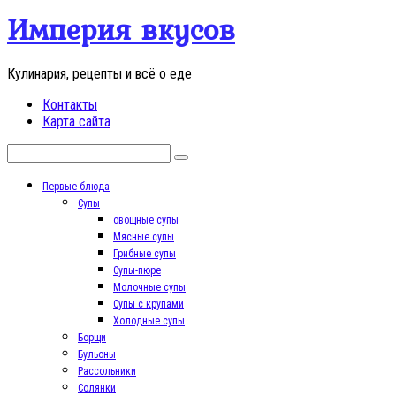
Перейти
Империя вкусов
к
контенту
Кулинария, рецепты и всё о еде
Контакты
Карта сайта
Поиск:
Первые блюда
Супы
овощные супы
Мясные супы
Грибные супы
Супы-пюре
Молочные супы
Супы с крупами
Холодные супы
Борщи
Бульоны
Рассольники
Солянки