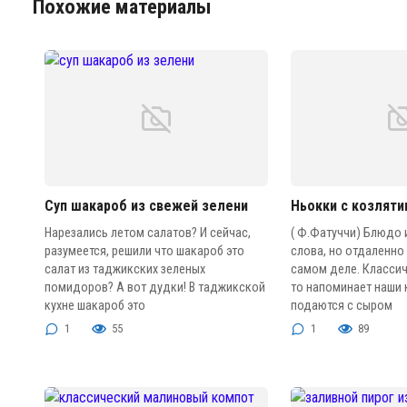
Похожие материалы
Суп шакароб из свежей зелени
Ньокки с козляти
Нарезались летом салатов? И сейчас,
( Ф.Фатуччи) Блюдо 
разумеется, решили что шакароб это
слова, но отдаленно
салат из таджикских зеленых
самом деле. Классич
помидоров? А вот дудки! В таджикской
то напоминает наши 
кухне шакароб это
подаются с сыром
1
55
1
89