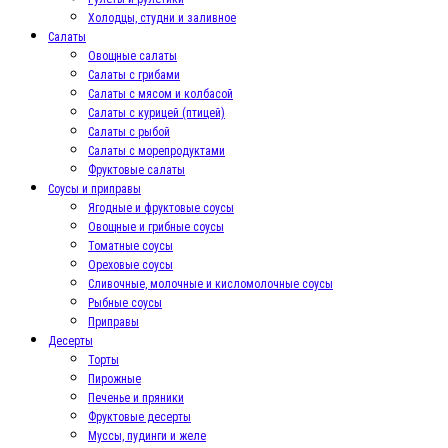
Холодцы, студни и заливное
Салаты
Овощные салаты
Салаты с грибами
Салаты с мясом и колбасой
Салаты с курицей (птицей)
Салаты с рыбой
Салаты с морепродуктами
Фруктовые салаты
Соусы и приправы
Ягодные и фруктовые соусы
Овощные и грибные соусы
Томатные соусы
Ореховые соусы
Сливочные, молочные и кисломолочные соусы
Рыбные соусы
Приправы
Десерты
Торты
Пирожные
Печенье и пряники
Фруктовые десерты
Муссы, пудинги и желе