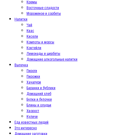
Кремы
Восточные сладости
Мороженое и сорбеты
Напитки
Чай
Квас
Кисели
Компоты и морсы
Коктейли
Лимонады и щербеты
Домашние алкогольные напитки
Выпечка
Пироги
Пирожки
Хачапури
Баранки и бублики
Домашний хлеб
Булки и булочки
Блины и оладьи
Хворост
Куличи
Еда известных людей
Это интересно
Домашние заготовки