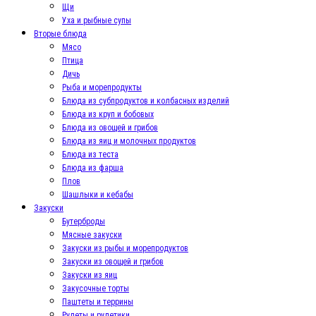
Щи
Уха и рыбные супы
Вторые блюда
Мясо
Птица
Дичь
Рыба и морепродукты
Блюда из субпродуктов и колбасных изделий
Блюда из круп и бобовых
Блюда из овощей и грибов
Блюда из яиц и молочных продуктов
Блюда из теста
Блюда из фарша
Плов
Шашлыки и кебабы
Закуски
Бутерброды
Мясные закуски
Закуски из рыбы и морепродуктов
Закуски из овощей и грибов
Закуски из яиц
Закусочные торты
Паштеты и террины
Рулеты и рулетики