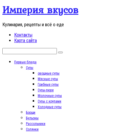
Перейти
Империя вкусов
к
контенту
Кулинария, рецепты и всё о еде
Контакты
Карта сайта
Поиск:
Первые блюда
Супы
овощные супы
Мясные супы
Грибные супы
Супы-пюре
Молочные супы
Супы с крупами
Холодные супы
Борщи
Бульоны
Рассольники
Солянки