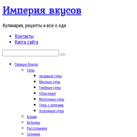
Перейти
Империя вкусов
к
контенту
Кулинария, рецепты и всё о еде
Контакты
Карта сайта
Поиск:
Первые блюда
Супы
овощные супы
Мясные супы
Грибные супы
Супы-пюре
Молочные супы
Супы с крупами
Холодные супы
Борщи
Бульоны
Рассольники
Солянки