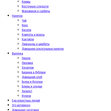
Кремы
Восточные сладости
Мороженое и сорбеты
Напитки
Чай
Квас
Кисели
Компоты и морсы
Коктейли
Лимонады и щербеты
Домашние алкогольные напитки
Выпечка
Пироги
Пирожки
Хачапури
Баранки и бублики
Домашний хлеб
Булки и булочки
Блины и оладьи
Хворост
Куличи
Еда известных людей
Это интересно
Домашние заготовки