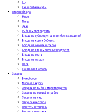
Щи
Уха и рыбные супы
Вторые блюда
Мясо
Птица
Дичь
Рыба и морепродукты
Блюда из субпродуктов и колбасных изделий
Блюда из круп и бобовых
Блюда из овощей и грибов
Блюда из яиц и молочных продуктов
Блюда из теста
Блюда из фарша
Плов
Шашлыки и кебабы
Закуски
Бутерброды
Мясные закуски
Закуски из рыбы и морепродуктов
Закуски из овощей и грибов
Закуски из яиц
Закусочные торты
Паштеты и террины
Рулеты и рулетики