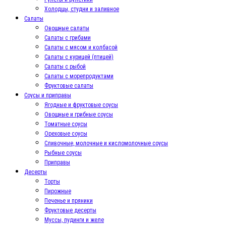
Холодцы, студни и заливное
Салаты
Овощные салаты
Салаты с грибами
Салаты с мясом и колбасой
Салаты с курицей (птицей)
Салаты с рыбой
Салаты с морепродуктами
Фруктовые салаты
Соусы и приправы
Ягодные и фруктовые соусы
Овощные и грибные соусы
Томатные соусы
Ореховые соусы
Сливочные, молочные и кисломолочные соусы
Рыбные соусы
Приправы
Десерты
Торты
Пирожные
Печенье и пряники
Фруктовые десерты
Муссы, пудинги и желе