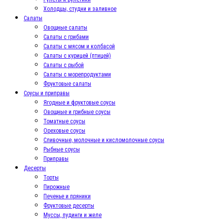
Холодцы, студни и заливное
Салаты
Овощные салаты
Салаты с грибами
Салаты с мясом и колбасой
Салаты с курицей (птицей)
Салаты с рыбой
Салаты с морепродуктами
Фруктовые салаты
Соусы и приправы
Ягодные и фруктовые соусы
Овощные и грибные соусы
Томатные соусы
Ореховые соусы
Сливочные, молочные и кисломолочные соусы
Рыбные соусы
Приправы
Десерты
Торты
Пирожные
Печенье и пряники
Фруктовые десерты
Муссы, пудинги и желе