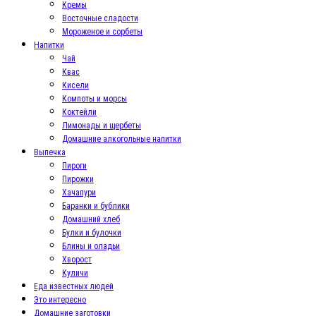
Кремы
Восточные сладости
Мороженое и сорбеты
Напитки
Чай
Квас
Кисели
Компоты и морсы
Коктейли
Лимонады и щербеты
Домашние алкогольные напитки
Выпечка
Пироги
Пирожки
Хачапури
Баранки и бублики
Домашний хлеб
Булки и булочки
Блины и оладьи
Хворост
Куличи
Еда известных людей
Это интересно
Домашние заготовки