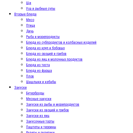
Щи
Уха и рыбные супы
Вторые блюда
Мясо
Птица
Дичь
Рыба и морепродукты
Блюда из субпродуктов и колбасных изделий
Блюда из круп и бобовых
Блюда из овощей и грибов
Блюда из яиц и молочных продуктов
Блюда из теста
Блюда из фарша
Плов
Шашлыки и кебабы
Закуски
Бутерброды
Мясные закуски
Закуски из рыбы и морепродуктов
Закуски из овощей и грибов
Закуски из яиц
Закусочные торты
Паштеты и террины
Рулеты и рулетики