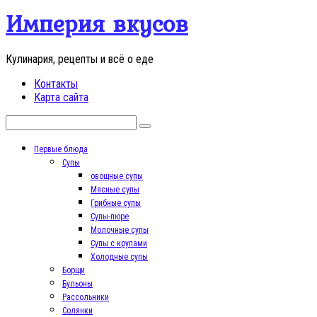
Перейти
Империя вкусов
к
контенту
Кулинария, рецепты и всё о еде
Контакты
Карта сайта
Поиск:
Первые блюда
Супы
овощные супы
Мясные супы
Грибные супы
Супы-пюре
Молочные супы
Супы с крупами
Холодные супы
Борщи
Бульоны
Рассольники
Солянки