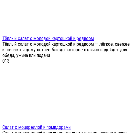
Тёплый салат с молодой картошкой и редисом
Тёплый салат с молодой картошкой и редисом — лёгкое, свежее
и по-настоящему летнее блюдо, которое отлично подойдёт для
обеда, ужина или подачи
0
13
Салат с моцареллой и помидорами
Салат с моцареллой и помидорами — это лёгкое, сочное и очень