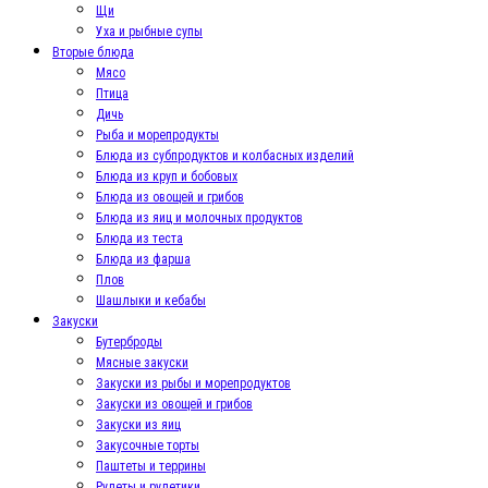
Щи
Уха и рыбные супы
Вторые блюда
Мясо
Птица
Дичь
Рыба и морепродукты
Блюда из субпродуктов и колбасных изделий
Блюда из круп и бобовых
Блюда из овощей и грибов
Блюда из яиц и молочных продуктов
Блюда из теста
Блюда из фарша
Плов
Шашлыки и кебабы
Закуски
Бутерброды
Мясные закуски
Закуски из рыбы и морепродуктов
Закуски из овощей и грибов
Закуски из яиц
Закусочные торты
Паштеты и террины
Рулеты и рулетики