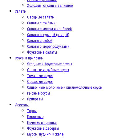
Холодцы, студни и заливное
Салаты
Овощные салаты
Салаты с грибами
Салаты с мясом и колбасой
Салаты с курицей (птицей)
Салаты с рыбой
Салаты с морепродуктами
Фруктовые салаты
Соусы и приправы
Ягодные и фруктовые соусы
Овощные и грибные соусы
Томатные соусы
Ореховые соусы
Сливочные, молочные и кисломолочные соусы
Рыбные соусы
Приправы
Десерты
Торты
Пирожные
Печенье и пряники
Фруктовые десерты
Муссы, пудинги и желе