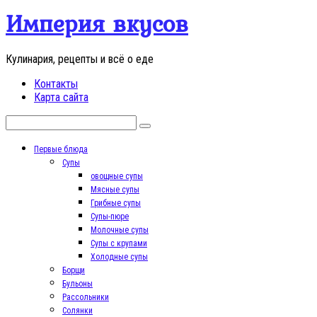
Перейти
Империя вкусов
к
контенту
Кулинария, рецепты и всё о еде
Контакты
Карта сайта
Поиск:
Первые блюда
Супы
овощные супы
Мясные супы
Грибные супы
Супы-пюре
Молочные супы
Супы с крупами
Холодные супы
Борщи
Бульоны
Рассольники
Солянки