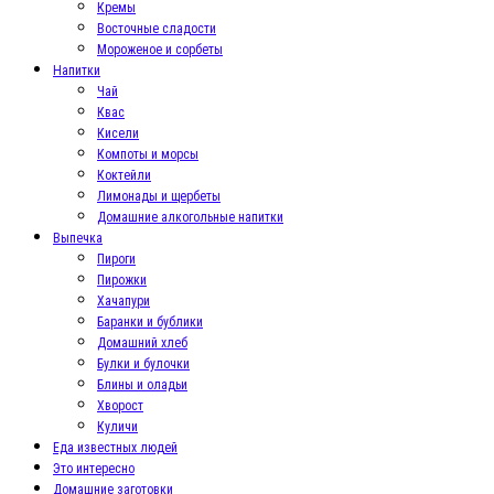
Кремы
Восточные сладости
Мороженое и сорбеты
Напитки
Чай
Квас
Кисели
Компоты и морсы
Коктейли
Лимонады и щербеты
Домашние алкогольные напитки
Выпечка
Пироги
Пирожки
Хачапури
Баранки и бублики
Домашний хлеб
Булки и булочки
Блины и оладьи
Хворост
Куличи
Еда известных людей
Это интересно
Домашние заготовки