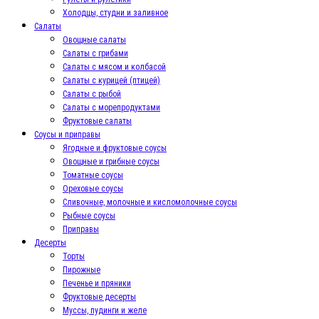
Холодцы, студни и заливное
Салаты
Овощные салаты
Салаты с грибами
Салаты с мясом и колбасой
Салаты с курицей (птицей)
Салаты с рыбой
Салаты с морепродуктами
Фруктовые салаты
Соусы и приправы
Ягодные и фруктовые соусы
Овощные и грибные соусы
Томатные соусы
Ореховые соусы
Сливочные, молочные и кисломолочные соусы
Рыбные соусы
Приправы
Десерты
Торты
Пирожные
Печенье и пряники
Фруктовые десерты
Муссы, пудинги и желе