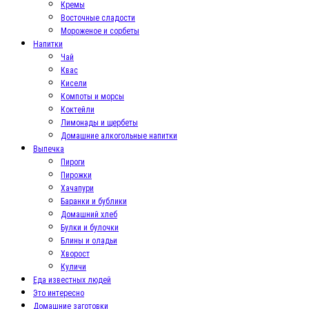
Кремы
Восточные сладости
Мороженое и сорбеты
Напитки
Чай
Квас
Кисели
Компоты и морсы
Коктейли
Лимонады и щербеты
Домашние алкогольные напитки
Выпечка
Пироги
Пирожки
Хачапури
Баранки и бублики
Домашний хлеб
Булки и булочки
Блины и оладьи
Хворост
Куличи
Еда известных людей
Это интересно
Домашние заготовки