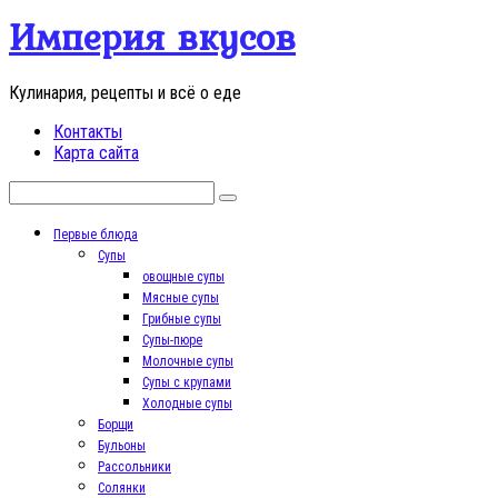
Перейти
Империя вкусов
к
контенту
Кулинария, рецепты и всё о еде
Контакты
Карта сайта
Поиск:
Первые блюда
Супы
овощные супы
Мясные супы
Грибные супы
Супы-пюре
Молочные супы
Супы с крупами
Холодные супы
Борщи
Бульоны
Рассольники
Солянки