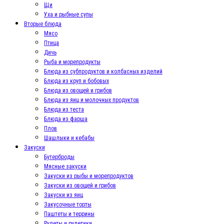
Щи
Уха и рыбные супы
Вторые блюда
Мясо
Птица
Дичь
Рыба и морепродукты
Блюда из субпродуктов и колбасных изделий
Блюда из круп и бобовых
Блюда из овощей и грибов
Блюда из яиц и молочных продуктов
Блюда из теста
Блюда из фарша
Плов
Шашлыки и кебабы
Закуски
Бутерброды
Мясные закуски
Закуски из рыбы и морепродуктов
Закуски из овощей и грибов
Закуски из яиц
Закусочные торты
Паштеты и террины
Рулеты и рулетики