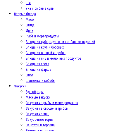
Щи
Уха и рыбные супы
Вторые блюда
Мясо
Птица
Дичь
Рыба и морепродукты
Блюда из субпродуктов и колбасных изделий
Блюда из круп и бобовых
Блюда из овощей и грибов
Блюда из яиц и молочных продуктов
Блюда из теста
Блюда из фарша
Плов
Шашлыки и кебабы
Закуски
Бутерброды
Мясные закуски
Закуски из рыбы и морепродуктов
Закуски из овощей и грибов
Закуски из яиц
Закусочные торты
Паштеты и террины
Рулеты и рулетики