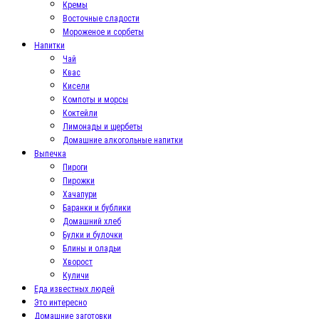
Кремы
Восточные сладости
Мороженое и сорбеты
Напитки
Чай
Квас
Кисели
Компоты и морсы
Коктейли
Лимонады и щербеты
Домашние алкогольные напитки
Выпечка
Пироги
Пирожки
Хачапури
Баранки и бублики
Домашний хлеб
Булки и булочки
Блины и оладьи
Хворост
Куличи
Еда известных людей
Это интересно
Домашние заготовки