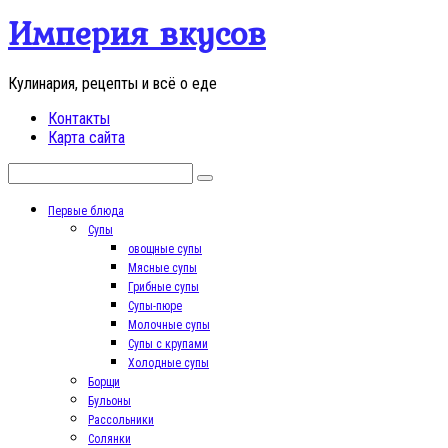
Перейти
Империя вкусов
к
контенту
Кулинария, рецепты и всё о еде
Контакты
Карта сайта
Поиск:
Первые блюда
Супы
овощные супы
Мясные супы
Грибные супы
Супы-пюре
Молочные супы
Супы с крупами
Холодные супы
Борщи
Бульоны
Рассольники
Солянки