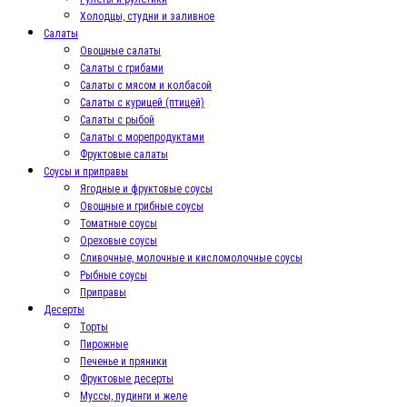
Холодцы, студни и заливное
Салаты
Овощные салаты
Салаты с грибами
Салаты с мясом и колбасой
Салаты с курицей (птицей)
Салаты с рыбой
Салаты с морепродуктами
Фруктовые салаты
Соусы и приправы
Ягодные и фруктовые соусы
Овощные и грибные соусы
Томатные соусы
Ореховые соусы
Сливочные, молочные и кисломолочные соусы
Рыбные соусы
Приправы
Десерты
Торты
Пирожные
Печенье и пряники
Фруктовые десерты
Муссы, пудинги и желе