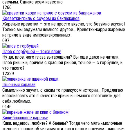
овечьим. Однако всем известно
1
266
Креветки-гриль с соусом из баклажанов
Жареные креветки — это не просто вкусно, это безумно вкусно!
Только мы задумали немного другое… Креветки-карри жареные
на гриле в виде импровизированных
0
97
Плов с горбушей — тоже плов!
Ну да, плов, чего глаза вытаращили? Вы еще даже не читали.
Плов рыбный, причем с красной рыбой, точнее — с горбушей, и
что такого?
12
329
Пшенный каравай
Символично звучит, с каким то привкусом истории… Предлагаю
использовать это в качестве причины немного поготовить для
себя любимых.
0
146
Киви-банановое варенье
Киви, надеюсь, любите? А бананы? Тогда чего мять «молочные
железы», пошли объединим эти два в одно и получим… варенье-