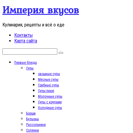
Перейти
Империя вкусов
к
контенту
Кулинария, рецепты и всё о еде
Контакты
Карта сайта
Поиск:
Первые блюда
Супы
овощные супы
Мясные супы
Грибные супы
Супы-пюре
Молочные супы
Супы с крупами
Холодные супы
Борщи
Бульоны
Рассольники
Солянки