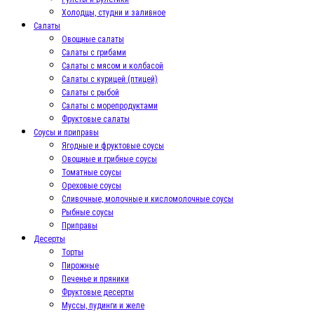
Холодцы, студни и заливное
Салаты
Овощные салаты
Салаты с грибами
Салаты с мясом и колбасой
Салаты с курицей (птицей)
Салаты с рыбой
Салаты с морепродуктами
Фруктовые салаты
Соусы и приправы
Ягодные и фруктовые соусы
Овощные и грибные соусы
Томатные соусы
Ореховые соусы
Сливочные, молочные и кисломолочные соусы
Рыбные соусы
Приправы
Десерты
Торты
Пирожные
Печенье и пряники
Фруктовые десерты
Муссы, пудинги и желе