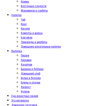
Кремы
Восточные сладости
Мороженое и сорбеты
Напитки
Чай
Квас
Кисели
Компоты и морсы
Коктейли
Лимонады и щербеты
Домашние алкогольные напитки
Выпечка
Пироги
Пирожки
Хачапури
Баранки и бублики
Домашний хлеб
Булки и булочки
Блины и оладьи
Хворост
Куличи
Еда известных людей
Это интересно
Домашние заготовки