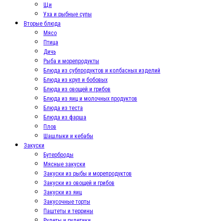
Щи
Уха и рыбные супы
Вторые блюда
Мясо
Птица
Дичь
Рыба и морепродукты
Блюда из субпродуктов и колбасных изделий
Блюда из круп и бобовых
Блюда из овощей и грибов
Блюда из яиц и молочных продуктов
Блюда из теста
Блюда из фарша
Плов
Шашлыки и кебабы
Закуски
Бутерброды
Мясные закуски
Закуски из рыбы и морепродуктов
Закуски из овощей и грибов
Закуски из яиц
Закусочные торты
Паштеты и террины
Рулеты и рулетики