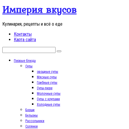
Перейти
Империя вкусов
к
контенту
Кулинария, рецепты и всё о еде
Контакты
Карта сайта
Поиск:
Первые блюда
Супы
овощные супы
Мясные супы
Грибные супы
Супы-пюре
Молочные супы
Супы с крупами
Холодные супы
Борщи
Бульоны
Рассольники
Солянки