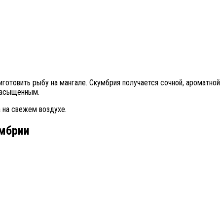
отовить рыбу на мангале. Скумбрия получается сочной, ароматной 
насыщенным.
а на свежем воздухе.
умбрии