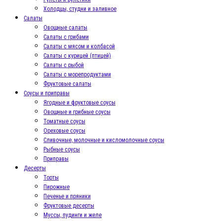
Холодцы, студни и заливное
Салаты
Овощные салаты
Салаты с грибами
Салаты с мясом и колбасой
Салаты с курицей (птицей)
Салаты с рыбой
Салаты с морепродуктами
Фруктовые салаты
Соусы и приправы
Ягодные и фруктовые соусы
Овощные и грибные соусы
Томатные соусы
Ореховые соусы
Сливочные, молочные и кисломолочные соусы
Рыбные соусы
Приправы
Десерты
Торты
Пирожные
Печенье и пряники
Фруктовые десерты
Муссы, пудинги и желе