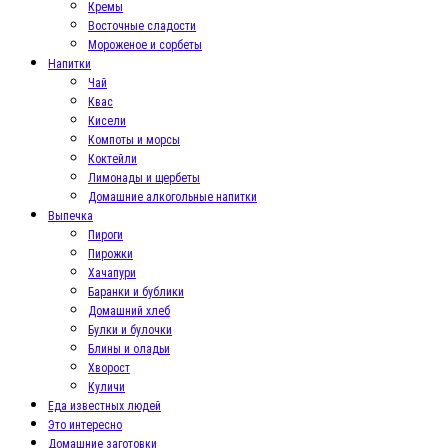
Кремы
Восточные сладости
Мороженое и сорбеты
Напитки
Чай
Квас
Кисели
Компоты и морсы
Коктейли
Лимонады и щербеты
Домашние алкогольные напитки
Выпечка
Пироги
Пирожки
Хачапури
Баранки и бублики
Домашний хлеб
Булки и булочки
Блины и оладьи
Хворост
Куличи
Еда известных людей
Это интересно
Домашние заготовки