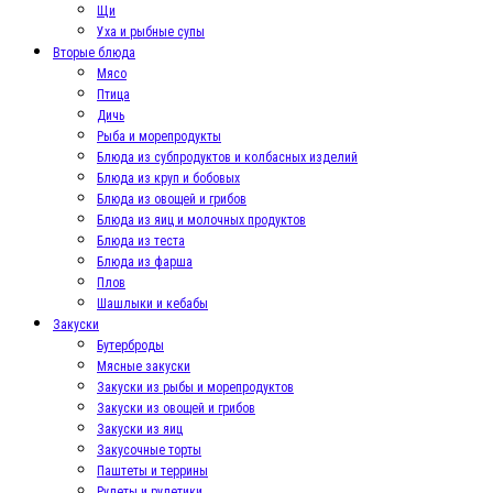
Щи
Уха и рыбные супы
Вторые блюда
Мясо
Птица
Дичь
Рыба и морепродукты
Блюда из субпродуктов и колбасных изделий
Блюда из круп и бобовых
Блюда из овощей и грибов
Блюда из яиц и молочных продуктов
Блюда из теста
Блюда из фарша
Плов
Шашлыки и кебабы
Закуски
Бутерброды
Мясные закуски
Закуски из рыбы и морепродуктов
Закуски из овощей и грибов
Закуски из яиц
Закусочные торты
Паштеты и террины
Рулеты и рулетики