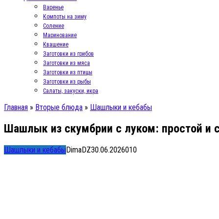
Варенье
Компоты на зиму
Соление
Маринование
Квашение
Заготовки из грибов
Заготовки из мяса
Заготовки из птицы
Заготовки из рыбы
Салаты, закуски, икра
Главная
»
Вторые блюда
»
Шашлыки и кебабы
Шашлык из скумбрии с луком: простой и 
Шашлыки и кебабы
DimaDZ
30.06.2026
0
10