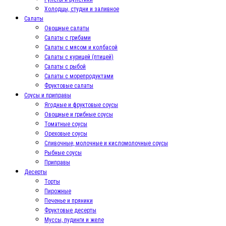
Холодцы, студни и заливное
Салаты
Овощные салаты
Салаты с грибами
Салаты с мясом и колбасой
Салаты с курицей (птицей)
Салаты с рыбой
Салаты с морепродуктами
Фруктовые салаты
Соусы и приправы
Ягодные и фруктовые соусы
Овощные и грибные соусы
Томатные соусы
Ореховые соусы
Сливочные, молочные и кисломолочные соусы
Рыбные соусы
Приправы
Десерты
Торты
Пирожные
Печенье и пряники
Фруктовые десерты
Муссы, пудинги и желе