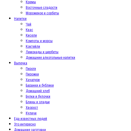
Кремы
Восточные сладости
Мороженое и сорбеты
Напитки
Чай
Квас
Кисели
Компоты и морсы
Коктейли
Лимонады и щербеты
Домашние алкогольные напитки
Выпечка
Пироги
Пирожки
Хачапури
Баранки и бублики
Домашний хлеб
Булки и булочки
Блины и оладьи
Хворост
Куличи
Еда известных людей
Это интересно
Домашние заготовки