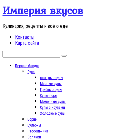
Перейти
Империя вкусов
к
контенту
Кулинария, рецепты и всё о еде
Контакты
Карта сайта
Поиск:
Первые блюда
Супы
овощные супы
Мясные супы
Грибные супы
Супы-пюре
Молочные супы
Супы с крупами
Холодные супы
Борщи
Бульоны
Рассольники
Солянки