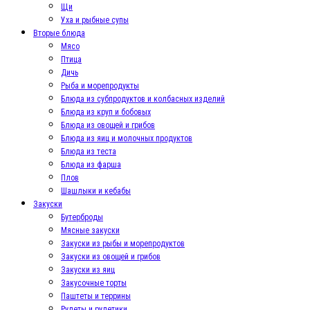
Щи
Уха и рыбные супы
Вторые блюда
Мясо
Птица
Дичь
Рыба и морепродукты
Блюда из субпродуктов и колбасных изделий
Блюда из круп и бобовых
Блюда из овощей и грибов
Блюда из яиц и молочных продуктов
Блюда из теста
Блюда из фарша
Плов
Шашлыки и кебабы
Закуски
Бутерброды
Мясные закуски
Закуски из рыбы и морепродуктов
Закуски из овощей и грибов
Закуски из яиц
Закусочные торты
Паштеты и террины
Рулеты и рулетики