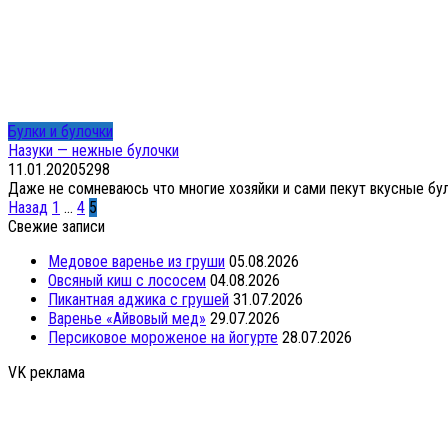
Булки и булочки
Назуки — нежные булочки
11.01.2020
5
298
Даже не сомневаюсь что многие хозяйки и сами пекут вкусные було
Пагинация
Назад
1
…
4
5
записей
Свежие записи
Медовое варенье из груши
05.08.2026
Овсяный киш с лососем
04.08.2026
Пикантная аджика с грушей
31.07.2026
Варенье «Айвовый мед»
29.07.2026
Персиковое мороженое на йогурте
28.07.2026
VK реклама