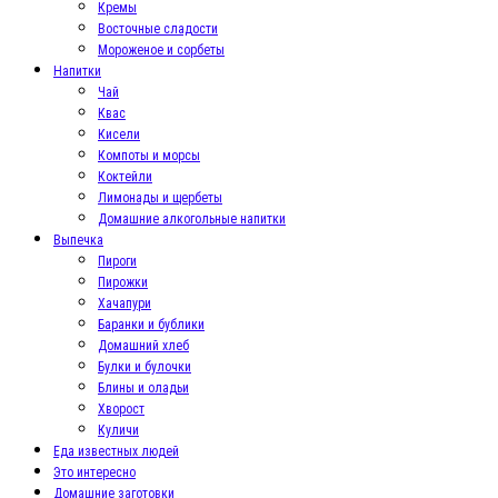
Кремы
Восточные сладости
Мороженое и сорбеты
Напитки
Чай
Квас
Кисели
Компоты и морсы
Коктейли
Лимонады и щербеты
Домашние алкогольные напитки
Выпечка
Пироги
Пирожки
Хачапури
Баранки и бублики
Домашний хлеб
Булки и булочки
Блины и оладьи
Хворост
Куличи
Еда известных людей
Это интересно
Домашние заготовки