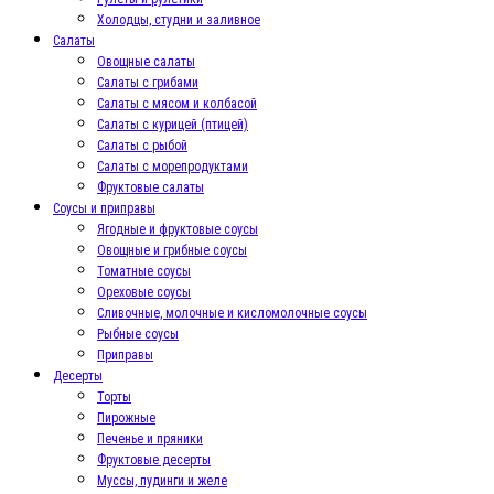
Холодцы, студни и заливное
Салаты
Овощные салаты
Салаты с грибами
Салаты с мясом и колбасой
Салаты с курицей (птицей)
Салаты с рыбой
Салаты с морепродуктами
Фруктовые салаты
Соусы и приправы
Ягодные и фруктовые соусы
Овощные и грибные соусы
Томатные соусы
Ореховые соусы
Сливочные, молочные и кисломолочные соусы
Рыбные соусы
Приправы
Десерты
Торты
Пирожные
Печенье и пряники
Фруктовые десерты
Муссы, пудинги и желе