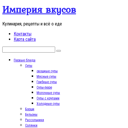
Перейти
Империя вкусов
к
контенту
Кулинария, рецепты и всё о еде
Контакты
Карта сайта
Поиск:
Первые блюда
Супы
овощные супы
Мясные супы
Грибные супы
Супы-пюре
Молочные супы
Супы с крупами
Холодные супы
Борщи
Бульоны
Рассольники
Солянки