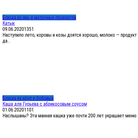
Блюда из яиц и молочных продуктов
Катык
09.06.2020
1
351
Наступило лето, коровы и козы доятся хорошо, молоко — продукт
да...
Блюда из круп и бобовых
Каша для Гурьева с абрикосовым соусом
01.06.2020
1
101
Наслышаны? Эта манная кашка уже почти 200 лет украшает меню луч