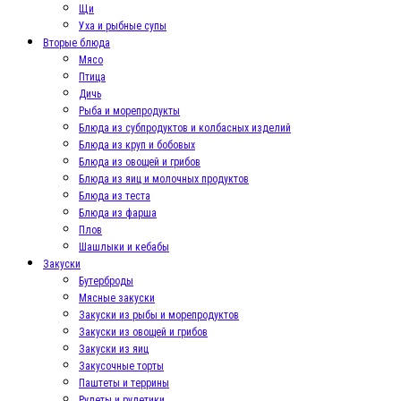
Щи
Уха и рыбные супы
Вторые блюда
Мясо
Птица
Дичь
Рыба и морепродукты
Блюда из субпродуктов и колбасных изделий
Блюда из круп и бобовых
Блюда из овощей и грибов
Блюда из яиц и молочных продуктов
Блюда из теста
Блюда из фарша
Плов
Шашлыки и кебабы
Закуски
Бутерброды
Мясные закуски
Закуски из рыбы и морепродуктов
Закуски из овощей и грибов
Закуски из яиц
Закусочные торты
Паштеты и террины
Рулеты и рулетики