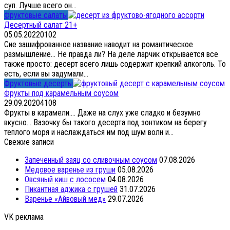
суп. Лучше всего он...
Фруктовые салаты
Десертный салат 21+
05.05.2022
0
102
Сие зашифрованное название наводит на романтическое
размышление… Не правда ли? На деле ларчик открывается все
также просто: десерт всего лишь содержит крепкий алкоголь. То
есть, если вы задумали...
Фруктовые десерты
Фрукты под карамельным соусом
29.09.2020
4
108
Фрукты в карамели…. Даже на слух уже сладко и безумно
вкусно… Вазочку бы такого десерта под зонтиком на берегу
теплого моря и наслаждаться им под шум волн и...
Свежие записи
Запеченный заяц со сливочным соусом
07.08.2026
Медовое варенье из груши
05.08.2026
Овсяный киш с лососем
04.08.2026
Пикантная аджика с грушей
31.07.2026
Варенье «Айвовый мед»
29.07.2026
VK реклама