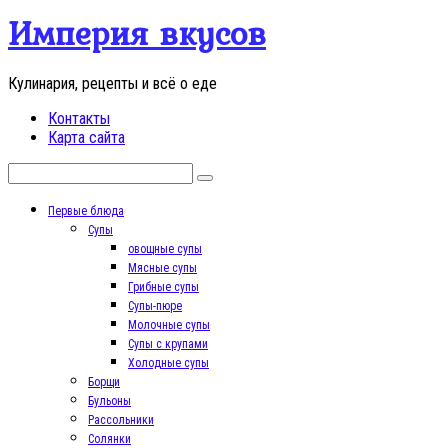
Перейти
Империя вкусов
к
контенту
Кулинария, рецепты и всё о еде
Контакты
Карта сайта
Поиск:
Первые блюда
Супы
овощные супы
Мясные супы
Грибные супы
Супы-пюре
Молочные супы
Супы с крупами
Холодные супы
Борщи
Бульоны
Рассольники
Солянки