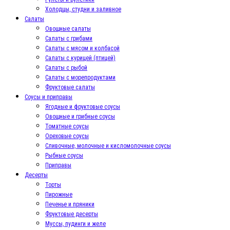
Холодцы, студни и заливное
Салаты
Овощные салаты
Салаты с грибами
Салаты с мясом и колбасой
Салаты с курицей (птицей)
Салаты с рыбой
Салаты с морепродуктами
Фруктовые салаты
Соусы и приправы
Ягодные и фруктовые соусы
Овощные и грибные соусы
Томатные соусы
Ореховые соусы
Сливочные, молочные и кисломолочные соусы
Рыбные соусы
Приправы
Десерты
Торты
Пирожные
Печенье и пряники
Фруктовые десерты
Муссы, пудинги и желе