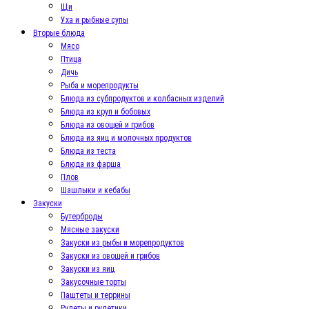
Щи
Уха и рыбные супы
Вторые блюда
Мясо
Птица
Дичь
Рыба и морепродукты
Блюда из субпродуктов и колбасных изделий
Блюда из круп и бобовых
Блюда из овощей и грибов
Блюда из яиц и молочных продуктов
Блюда из теста
Блюда из фарша
Плов
Шашлыки и кебабы
Закуски
Бутерброды
Мясные закуски
Закуски из рыбы и морепродуктов
Закуски из овощей и грибов
Закуски из яиц
Закусочные торты
Паштеты и террины
Рулеты и рулетики