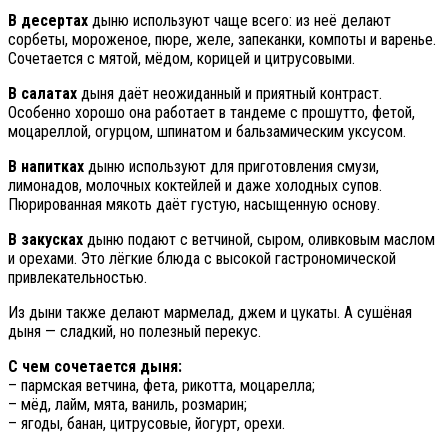
В десертах
дыню используют чаще всего: из неё делают
сорбеты, мороженое, пюре, желе, запеканки, компоты и варенье.
Сочетается с мятой, мёдом, корицей и цитрусовыми.
В салатах
дыня даёт неожиданный и приятный контраст.
Особенно хорошо она работает в тандеме с прошутто, фетой,
моцареллой, огурцом, шпинатом и бальзамическим уксусом.
В напитках
дыню используют для приготовления смузи,
лимонадов, молочных коктейлей и даже холодных супов.
Пюрированная мякоть даёт густую, насыщенную основу.
В закусках
дыню подают с ветчиной, сыром, оливковым маслом
и орехами. Это лёгкие блюда с высокой гастрономической
привлекательностью.
Из дыни также делают мармелад, джем и цукаты. А сушёная
дыня — сладкий, но полезный перекус.
С чем сочетается дыня:
– пармская ветчина, фета, рикотта, моцарелла;
– мёд, лайм, мята, ваниль, розмарин;
– ягоды, банан, цитрусовые, йогурт, орехи.