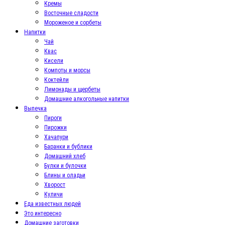
Кремы
Восточные сладости
Мороженое и сорбеты
Напитки
Чай
Квас
Кисели
Компоты и морсы
Коктейли
Лимонады и щербеты
Домашние алкогольные напитки
Выпечка
Пироги
Пирожки
Хачапури
Баранки и бублики
Домашний хлеб
Булки и булочки
Блины и оладьи
Хворост
Куличи
Еда известных людей
Это интересно
Домашние заготовки