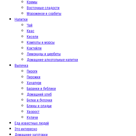
Кремы
Восточные сладости
Мороженое и сорбеты
Напитки
Чай
Квас
Кисели
Компоты и морсы
Коктейли
Лимонады и щербеты
Домашние алкогольные напитки
Выпечка
Пироги
Пирожки
Хачапури
Баранки и бублики
Домашний хлеб
Булки и булочки
Блины и оладьи
Хворост
Куличи
Еда известных людей
Это интересно
Домашние заготовки