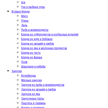
Щи
Уха и рыбные супы
Вторые блюда
Мясо
Птица
Дичь
Рыба и морепродукты
Блюда из субпродуктов и колбасных изделий
Блюда из круп и бобовых
Блюда из овощей и грибов
Блюда из яиц и молочных продуктов
Блюда из теста
Блюда из фарша
Плов
Шашлыки и кебабы
Закуски
Бутерброды
Мясные закуски
Закуски из рыбы и морепродуктов
Закуски из овощей и грибов
Закуски из яиц
Закусочные торты
Паштеты и террины
Рулеты и рулетики