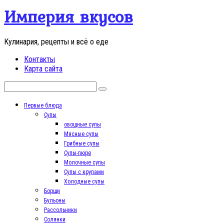
Перейти
Империя вкусов
к
контенту
Кулинария, рецепты и всё о еде
Контакты
Карта сайта
Поиск:
Первые блюда
Супы
овощные супы
Мясные супы
Грибные супы
Супы-пюре
Молочные супы
Супы с крупами
Холодные супы
Борщи
Бульоны
Рассольники
Солянки