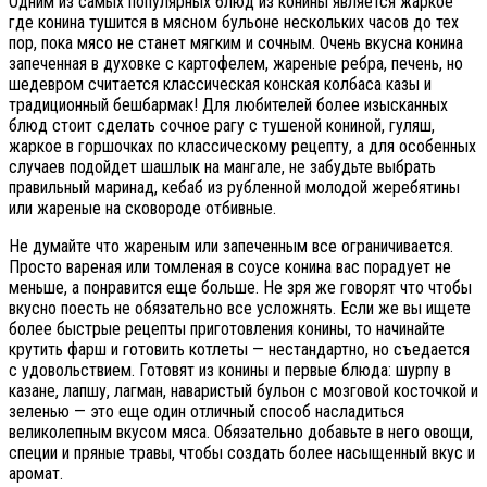
Одним из самых популярных блюд из конины является жаркое
где конина тушится в мясном бульоне нескольких часов до тех
пор, пока мясо не станет мягким и сочным. Очень вкусна конина
запеченная в духовке с картофелем, жареные ребра, печень, но
шедевром считается классическая конская колбаса казы и
традиционный бешбармак! Для любителей более изысканных
блюд стоит сделать сочное рагу с тушеной кониной, гуляш,
жаркое в горшочках по классическому рецепту, а для особенных
случаев подойдет шашлык на мангале, не забудьте выбрать
правильный маринад, кебаб из рубленной молодой жеребятины
или жареные на сковороде отбивные.
Не думайте что жареным или запеченным все ограничивается.
Просто вареная или томленая в соусе конина вас порадует не
меньше, а понравится еще больше. Не зря же говорят что чтобы
вкусно поесть не обязательно все усложнять. Если же вы ищете
более быстрые рецепты приготовления конины, то начинайте
крутить фарш и готовить котлеты — нестандартно, но съедается
с удовольствием. Готовят из конины и первые блюда: шурпу в
казане, лапшу, лагман, наваристый бульон с мозговой косточкой и
зеленью — это еще один отличный способ насладиться
великолепным вкусом мяса. Обязательно добавьте в него овощи,
специи и пряные травы, чтобы создать более насыщенный вкус и
аромат.