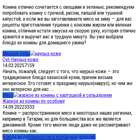
Конина отлично сочетается с овощами и зеленью, рекомендуем
попробовать конину с гречкой, рисом, лапшой или тушеной
капустой, а если же вы заготавливаете мясо на зиму — для вас
рецепты приготовления тушенки с конским жиром или вяленая
конина, отличная кстати закуска на скорую руку, которая отлично
хранится и выручит вас в трудную минуту. Вы уже выбрали
блюдо из конины для домашнего ужина?
Мясные супы
Суп Наурыз-коже
14.03.2025
7
159
Начать, пожалуй, следует с того, что наурыз-коже — это
традиционное блюдо казахской кухни, причем весьма
интересное. Его готовят к празднику наурыз(навруз), но чем же
оно интересно для нас…...
Мясо
Жаркое из конины по-особому
14.09.2022
3
333
Конина — распространенное мясо в некоторых наших регионах,
например в Татарии, но для большинства все же является
диковинкой. Кроме того многие люди даже не рассматривают
мясо конины как...
Блюда из субпродуктов и колбасных изделий