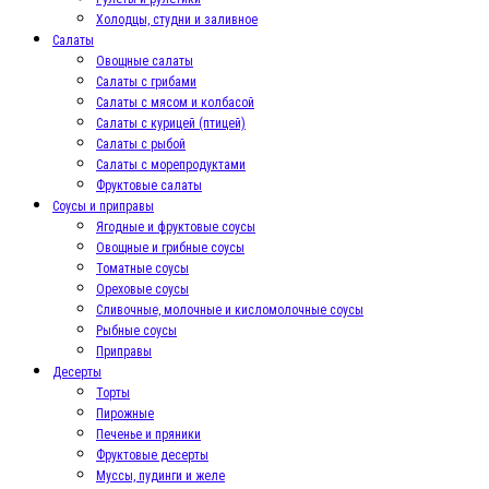
Холодцы, студни и заливное
Салаты
Овощные салаты
Салаты с грибами
Салаты с мясом и колбасой
Салаты с курицей (птицей)
Салаты с рыбой
Салаты с морепродуктами
Фруктовые салаты
Соусы и приправы
Ягодные и фруктовые соусы
Овощные и грибные соусы
Томатные соусы
Ореховые соусы
Сливочные, молочные и кисломолочные соусы
Рыбные соусы
Приправы
Десерты
Торты
Пирожные
Печенье и пряники
Фруктовые десерты
Муссы, пудинги и желе