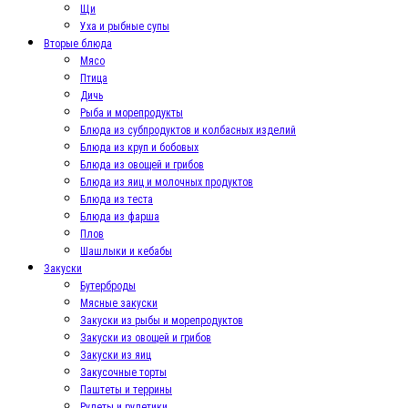
Щи
Уха и рыбные супы
Вторые блюда
Мясо
Птица
Дичь
Рыба и морепродукты
Блюда из субпродуктов и колбасных изделий
Блюда из круп и бобовых
Блюда из овощей и грибов
Блюда из яиц и молочных продуктов
Блюда из теста
Блюда из фарша
Плов
Шашлыки и кебабы
Закуски
Бутерброды
Мясные закуски
Закуски из рыбы и морепродуктов
Закуски из овощей и грибов
Закуски из яиц
Закусочные торты
Паштеты и террины
Рулеты и рулетики