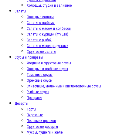
Холодцы, студни и заливное
Салаты
Овощные салаты
Салаты с грибами
Салаты с мясом и колбасой
Салаты с курицей (птицей)
Салаты с рыбой
Салаты с морепродуктами
Фруктовые салаты
Соусы и приправы
Ягодные и фруктовые соусы
Овощные и грибные соусы
Томатные соусы
Ореховые соусы
Сливочные, молочные и кисломолочные соусы
Рыбные соусы
Приправы
Десерты
Торты
Пирожные
Печенье и пряники
Фруктовые десерты
Муссы, пудинги и желе