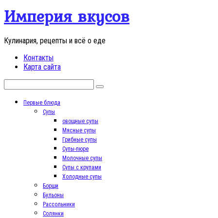
Перейти
Империя вкусов
к
контенту
Кулинария, рецепты и всё о еде
Контакты
Карта сайта
Поиск:
Первые блюда
Супы
овощные супы
Мясные супы
Грибные супы
Супы-пюре
Молочные супы
Супы с крупами
Холодные супы
Борщи
Бульоны
Рассольники
Солянки