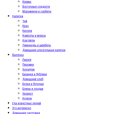
Кремы
Восточные сладости
Мороженое и сорбеты
Напитки
Чай
Квас
Кисели
Компоты и морсы
Коктейли
Лимонады и щербеты
Домашние алкогольные напитки
Выпечка
Пироги
Пирожки
Хачапури
Баранки и бублики
Домашний хлеб
Булки и булочки
Блины и оладьи
Хворост
Куличи
Еда известных людей
Это интересно
Домашние заготовки