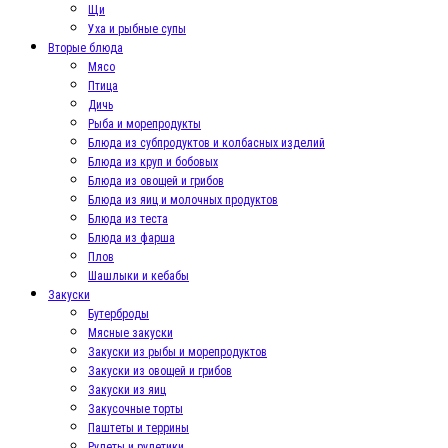
Щи
Уха и рыбные супы
Вторые блюда
Мясо
Птица
Дичь
Рыба и морепродукты
Блюда из субпродуктов и колбасных изделий
Блюда из круп и бобовых
Блюда из овощей и грибов
Блюда из яиц и молочных продуктов
Блюда из теста
Блюда из фарша
Плов
Шашлыки и кебабы
Закуски
Бутерброды
Мясные закуски
Закуски из рыбы и морепродуктов
Закуски из овощей и грибов
Закуски из яиц
Закусочные торты
Паштеты и террины
Рулеты и рулетики