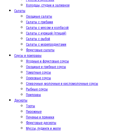
Холодцы, студни и заливное
Салаты
Овощные салаты
Салаты с грибами
Салаты с мясом и колбасой
Салаты с курицей (птицей)
Салаты с рыбой
Салаты с морепродуктами
Фруктовые салаты
Соусы и приправы
Ягодные и фруктовые соусы
Овощные и грибные соусы
Томатные соусы
Ореховые соусы
Сливочные, молочные и кисломолочные соусы
Рыбные соусы
Приправы
Десерты
Торты
Пирожные
Печенье и пряники
Фруктовые десерты
Муссы, пудинги и желе