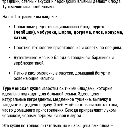
традиций, степных вкусов и персидских влияний делают блюда
Туркменистана особенными.
На этой странице вы найдёте:
Пошаговые рецепты национальных блюд:
чурек
(лепёшки), чебуреки, шорпа, дограма, плов, ковурма,
катык
;
Простые технологии приготовления и советы по специям;
Аутентичные мясные блюда с говядиной, бараниной и
верблюжатиной;
Лёгкие кисломолочные закуски, домашний йогурт и
освежающие напитки.
Туркменская кухня
известна сытными блюдами, которые
идеально подходят для большой семьи. Здесь ценят
натуральные ингредиенты, медленное тушение, выпечку в
тандыре и щедрую подачу. Хлеб — обязательная часть стола,
часто домашнего приготовления. Блюда приправляют луком,
чесноком, чёрным перцем, кинзой и зирой.
Эта кухня не только питательна, но и насыщена смыслом —