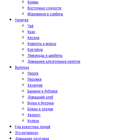
Кремы
Восточные сладости
Мороженое и сорбеты
Напитки
Чай
Квас
Кисели
Компоты и морсы
Коктейли
Лимонады и щербеты
Домашние алкогольные напитки
Выпечка
Пироги
Пирожки
Хачапури
Баранки и бублики
Домашний хлеб
Булки и булочки
Блины и оладьи
Хворост
Куличи
Еда известных людей
Это интересно
Домашние заготовки