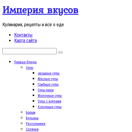
Перейти
Империя вкусов
к
контенту
Кулинария, рецепты и всё о еде
Контакты
Карта сайта
Поиск:
Первые блюда
Супы
овощные супы
Мясные супы
Грибные супы
Супы-пюре
Молочные супы
Супы с крупами
Холодные супы
Борщи
Бульоны
Рассольники
Солянки