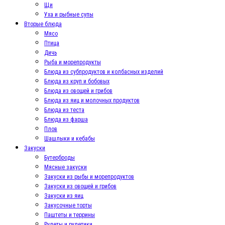
Щи
Уха и рыбные супы
Вторые блюда
Мясо
Птица
Дичь
Рыба и морепродукты
Блюда из субпродуктов и колбасных изделий
Блюда из круп и бобовых
Блюда из овощей и грибов
Блюда из яиц и молочных продуктов
Блюда из теста
Блюда из фарша
Плов
Шашлыки и кебабы
Закуски
Бутерброды
Мясные закуски
Закуски из рыбы и морепродуктов
Закуски из овощей и грибов
Закуски из яиц
Закусочные торты
Паштеты и террины
Рулеты и рулетики