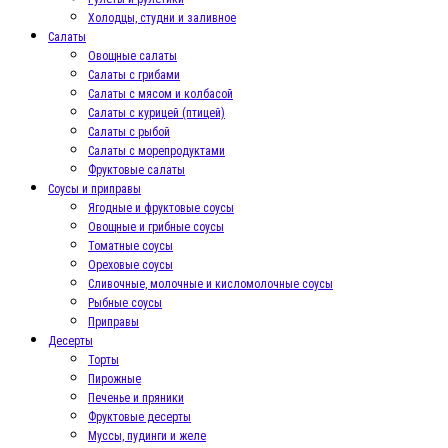
Холодцы, студни и заливное
Салаты
Овощные салаты
Салаты с грибами
Салаты с мясом и колбасой
Салаты с курицей (птицей)
Салаты с рыбой
Салаты с морепродуктами
Фруктовые салаты
Соусы и приправы
Ягодные и фруктовые соусы
Овощные и грибные соусы
Томатные соусы
Ореховые соусы
Сливочные, молочные и кисломолочные соусы
Рыбные соусы
Приправы
Десерты
Торты
Пирожные
Печенье и пряники
Фруктовые десерты
Муссы, пудинги и желе