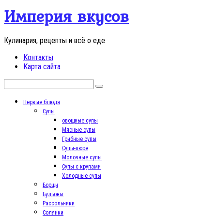
Перейти
Империя вкусов
к
контенту
Кулинария, рецепты и всё о еде
Контакты
Карта сайта
Поиск:
Первые блюда
Супы
овощные супы
Мясные супы
Грибные супы
Супы-пюре
Молочные супы
Супы с крупами
Холодные супы
Борщи
Бульоны
Рассольники
Солянки