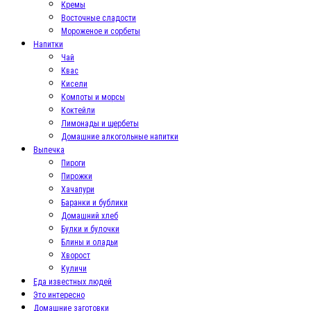
Кремы
Восточные сладости
Мороженое и сорбеты
Напитки
Чай
Квас
Кисели
Компоты и морсы
Коктейли
Лимонады и щербеты
Домашние алкогольные напитки
Выпечка
Пироги
Пирожки
Хачапури
Баранки и бублики
Домашний хлеб
Булки и булочки
Блины и оладьи
Хворост
Куличи
Еда известных людей
Это интересно
Домашние заготовки