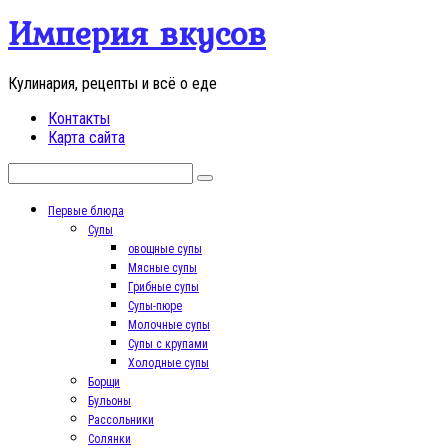
Перейти
Империя вкусов
к
контенту
Кулинария, рецепты и всё о еде
Контакты
Карта сайта
Поиск:
Первые блюда
Супы
овощные супы
Мясные супы
Грибные супы
Супы-пюре
Молочные супы
Супы с крупами
Холодные супы
Борщи
Бульоны
Рассольники
Солянки