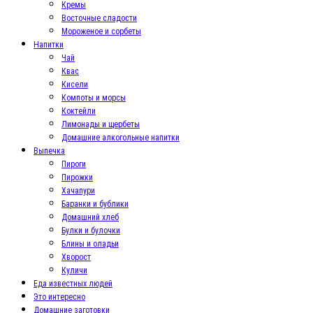
Кремы
Восточные сладости
Мороженое и сорбеты
Напитки
Чай
Квас
Кисели
Компоты и морсы
Коктейли
Лимонады и щербеты
Домашние алкогольные напитки
Выпечка
Пироги
Пирожки
Хачапури
Баранки и бублики
Домашний хлеб
Булки и булочки
Блины и оладьи
Хворост
Куличи
Еда известных людей
Это интересно
Домашние заготовки