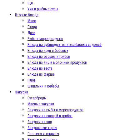
Щи
Уха и рыбные супы
Вторые блюда
Мясо
Птица
Дичь
Рыба и морепродукты
Блюда из субпродуктов и колбасных изделий
Блюда из круп и бобовых
Блюда из овощей и грибов
Блюда из яиц и молочных продуктов
Блюда из теста
Блюда из фарша
Плов
Шашлыки и кебабы
Закуски
Бутерброды
Мясные закуски
Закуски из рыбы и морепродуктов
Закуски из овощей и грибов
Закуски из яиц
Закусочные торты
Паштеты и террины
Рулеты и рулетики