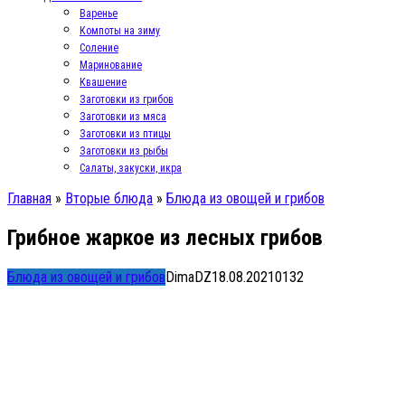
Варенье
Компоты на зиму
Соление
Маринование
Квашение
Заготовки из грибов
Заготовки из мяса
Заготовки из птицы
Заготовки из рыбы
Салаты, закуски, икра
Главная
»
Вторые блюда
»
Блюда из овощей и грибов
Грибное жаркое из лесных грибов
Блюда из овощей и грибов
DimaDZ
18.08.2021
0
132