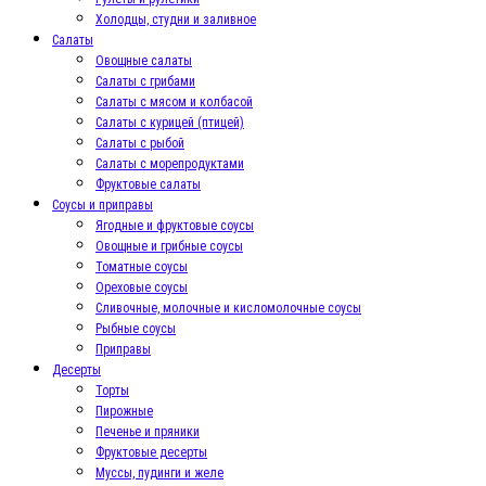
Холодцы, студни и заливное
Салаты
Овощные салаты
Салаты с грибами
Салаты с мясом и колбасой
Салаты с курицей (птицей)
Салаты с рыбой
Салаты с морепродуктами
Фруктовые салаты
Соусы и приправы
Ягодные и фруктовые соусы
Овощные и грибные соусы
Томатные соусы
Ореховые соусы
Сливочные, молочные и кисломолочные соусы
Рыбные соусы
Приправы
Десерты
Торты
Пирожные
Печенье и пряники
Фруктовые десерты
Муссы, пудинги и желе