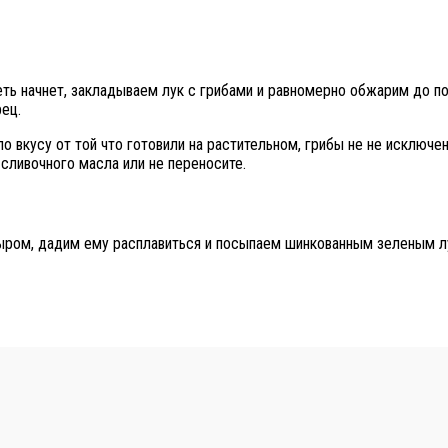
еть начнет, закладываем лук с грибами и равномерно обжарим до по
рец.
о вкусу от той что готовили на растительном, грибы не не исключе
 сливочного масла или не переносите.
ыром, дадим ему расплавиться и посыпаем шинкованным зеленым лу