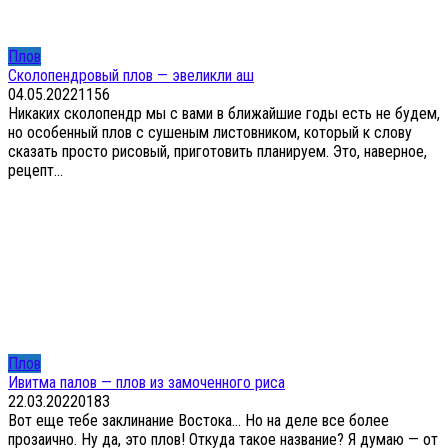
Плов
Сколопендровый плов — эвеликли аш
04.05.2022
1
156
Никаких сколопендр мы с вами в ближайшие годы есть не будем,
но особенный плов с сушеным листовником, который к слову
сказать просто рисовый, приготовить планируем. Это, наверное,
рецепт...
Плов
Ивитма палов — плов из замоченного риса
22.03.2022
0
183
Вот еще тебе заклинание Востока… Но на деле все более
прозаично. Ну да, это плов! Откуда такое название? Я думаю — от