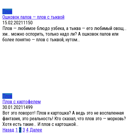
Плов
Ошковок палов — плов с тыквой
15.02.2021
1
150
Плов — любимое блюдо узбека, а тыква — его любимый овощ…
хм… можно оспорить, только надо ли? А ошковок палов или
более понятно — плов с тыквой, нутом...
Плов
Плов с картофелем
30.01.2021
1
499
Вот это поворот! Плов и картошка? А ведь это не воспаленная
фантазия, это реальность! Кто сказал, что плов это — морковь?
Хотя есть такие… И плов с картошкой...
Пагинация
Назад
1
2
3
4
Далее