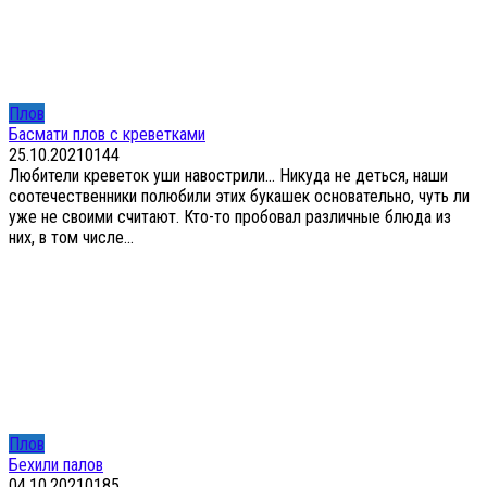
Плов
Басмати плов с креветками
25.10.2021
0
144
Любители креветок уши навострили… Никуда не деться, наши
соотечественники полюбили этих букашек основательно, чуть ли
уже не своими считают. Кто-то пробовал различные блюда из
них, в том числе...
Плов
Бехили палов
04.10.2021
0
185