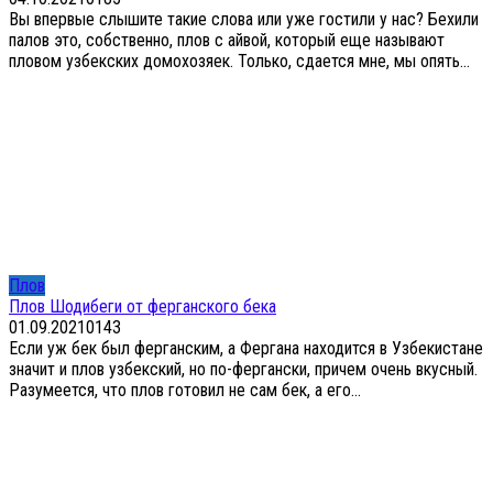
Вы впервые слышите такие слова или уже гостили у нас? Бехили
палов это, собственно, плов с айвой, который еще называют
пловом узбекских домохозяек. Только, сдается мне, мы опять...
Плов
Плов Шодибеги от ферганского бека
01.09.2021
0
143
Если уж бек был ферганским, а Фергана находится в Узбекистане
значит и плов узбекский, но по-фергански, причем очень вкусный.
Разумеется, что плов готовил не сам бек, а его...