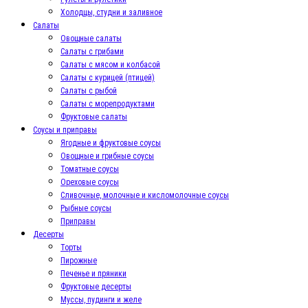
Холодцы, студни и заливное
Салаты
Овощные салаты
Салаты с грибами
Салаты с мясом и колбасой
Салаты с курицей (птицей)
Салаты с рыбой
Салаты с морепродуктами
Фруктовые салаты
Соусы и приправы
Ягодные и фруктовые соусы
Овощные и грибные соусы
Томатные соусы
Ореховые соусы
Сливочные, молочные и кисломолочные соусы
Рыбные соусы
Приправы
Десерты
Торты
Пирожные
Печенье и пряники
Фруктовые десерты
Муссы, пудинги и желе