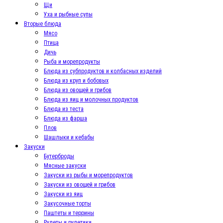
Щи
Уха и рыбные супы
Вторые блюда
Мясо
Птица
Дичь
Рыба и морепродукты
Блюда из субпродуктов и колбасных изделий
Блюда из круп и бобовых
Блюда из овощей и грибов
Блюда из яиц и молочных продуктов
Блюда из теста
Блюда из фарша
Плов
Шашлыки и кебабы
Закуски
Бутерброды
Мясные закуски
Закуски из рыбы и морепродуктов
Закуски из овощей и грибов
Закуски из яиц
Закусочные торты
Паштеты и террины
Рулеты и рулетики