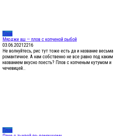
Плов
Мярджи аш — плов с копченой рыбой
03.06.2021
2
216
Не волнуйтесь, рис тут тоже есть да и название весьма
романтичное. А нам собственно не все равно под каким
названием вкусно поесть? Плов с копченым кутумом и
чечевицей...
Плов
Плов с тыквой по-домашнему