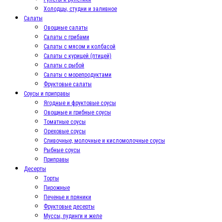
Холодцы, студни и заливное
Салаты
Овощные салаты
Салаты с грибами
Салаты с мясом и колбасой
Салаты с курицей (птицей)
Салаты с рыбой
Салаты с морепродуктами
Фруктовые салаты
Соусы и приправы
Ягодные и фруктовые соусы
Овощные и грибные соусы
Томатные соусы
Ореховые соусы
Сливочные, молочные и кисломолочные соусы
Рыбные соусы
Приправы
Десерты
Торты
Пирожные
Печенье и пряники
Фруктовые десерты
Муссы, пудинги и желе