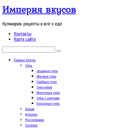
Перейти
Империя вкусов
к
контенту
Кулинария, рецепты и всё о еде
Контакты
Карта сайта
Поиск:
Первые блюда
Супы
овощные супы
Мясные супы
Грибные супы
Супы-пюре
Молочные супы
Супы с крупами
Холодные супы
Борщи
Бульоны
Рассольники
Солянки