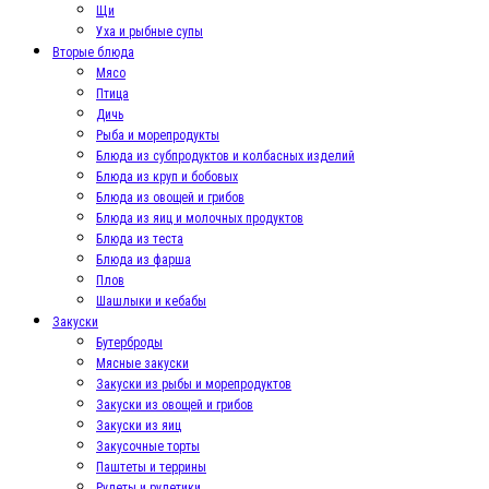
Щи
Уха и рыбные супы
Вторые блюда
Мясо
Птица
Дичь
Рыба и морепродукты
Блюда из субпродуктов и колбасных изделий
Блюда из круп и бобовых
Блюда из овощей и грибов
Блюда из яиц и молочных продуктов
Блюда из теста
Блюда из фарша
Плов
Шашлыки и кебабы
Закуски
Бутерброды
Мясные закуски
Закуски из рыбы и морепродуктов
Закуски из овощей и грибов
Закуски из яиц
Закусочные торты
Паштеты и террины
Рулеты и рулетики