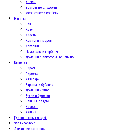
Кремы
Восточные сладости
Мороженое и сорбеты
Напитки
Чай
Квас
Кисели
Компоты и морсы
Коктейли
Лимонады и щербеты
Домашние алкогольные напитки
Выпечка
Пироги
Пирожки
Хачапури
Баранки и бублики
Домашний хлеб
Булки и булочки
Блины и оладьи
Хворост
Куличи
Еда известных людей
Это интересно
Домашние заготовки