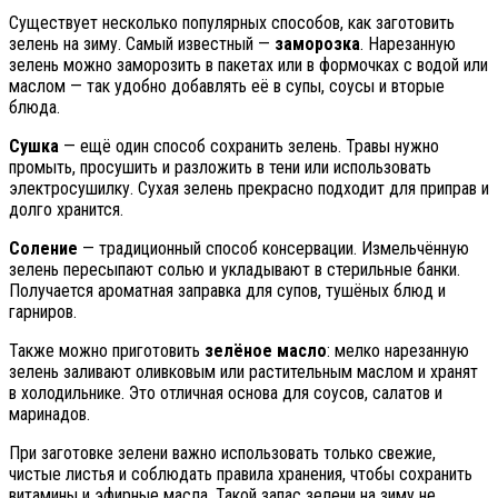
Существует несколько популярных способов, как заготовить
зелень на зиму. Самый известный —
заморозка
. Нарезанную
зелень можно заморозить в пакетах или в формочках с водой или
маслом — так удобно добавлять её в супы, соусы и вторые
блюда.
Сушка
— ещё один способ сохранить зелень. Травы нужно
промыть, просушить и разложить в тени или использовать
электросушилку. Сухая зелень прекрасно подходит для приправ и
долго хранится.
Соление
— традиционный способ консервации. Измельчённую
зелень пересыпают солью и укладывают в стерильные банки.
Получается ароматная заправка для супов, тушёных блюд и
гарниров.
Также можно приготовить
зелёное масло
: мелко нарезанную
зелень заливают оливковым или растительным маслом и хранят
в холодильнике. Это отличная основа для соусов, салатов и
маринадов.
При заготовке зелени важно использовать только свежие,
чистые листья и соблюдать правила хранения, чтобы сохранить
витамины и эфирные масла. Такой запас зелени на зиму не