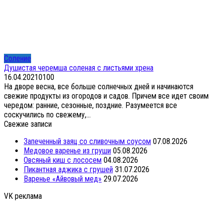
Соление
Душистая черемша соленая с листьями хрена
16.04.2021
0
100
На дворе весна, все больше солнечных дней и начинаются
свежие продукты из огородов и садов. Причем все идет своим
чередом: ранние, сезонные, поздние. Разумеется все
соскучились по свежему,...
Свежие записи
Запеченный заяц со сливочным соусом
07.08.2026
Медовое варенье из груши
05.08.2026
Овсяный киш с лососем
04.08.2026
Пикантная аджика с грушей
31.07.2026
Варенье «Айвовый мед»
29.07.2026
VK реклама